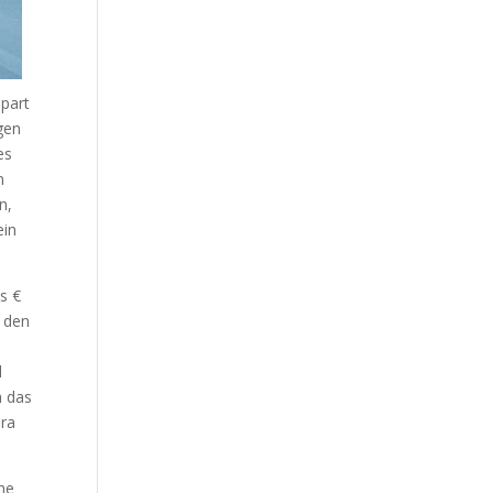
 part
gen
es
n
n,
ein
s €
r den
t
d
h das
era
che