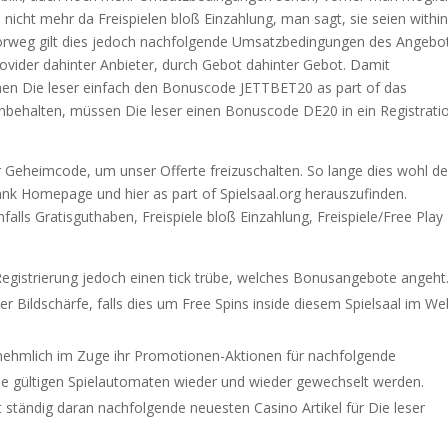
icht mehr da Freispielen bloß Einzahlung, man sagt, sie seien withi
 Vorweg gilt dies jedoch nachfolgende Umsatzbedingungen des Angebo
rovider dahinter Anbieter, durch Gebot dahinter Gebot. Damit
en Die leser einfach den Bonuscode JETTBET20 as part of das
inbehalten, müssen Die leser einen Bonuscode DE20 in ein Registrati
 Geheimcode, um unser Offerte freizuschalten. So lange dies wohl der
lbank Homepage und hier as part of Spielsaal.org herauszufinden.
falls Gratisguthaben, Freispiele bloß Einzahlung, Freispiele/Free Play
Registrierung jedoch einen tick trübe, welches Bonusangebote angeht
ter Bildschärfe, falls dies um Free Spins inside diesem Spielsaal im W
rnehmlich im Zuge ihr Promotionen-Aktionen für nachfolgende
gültigen Spielautomaten wieder und wieder gewechselt werden.
 ständig daran nachfolgende neuesten Casino Artikel für Die leser