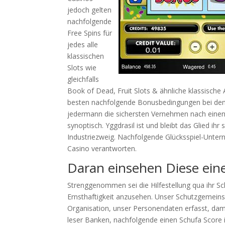
jedoch gelten
nachfolgende
Free Spins für
jedes alle
klassischen
Slots wie
gleichfalls
Book of Dead, Fruit Slots & ähnliche klassische
besten nachfolgende Bonusbedingungen bei dem A
jedermann die sichersten Vernehmen nach einen 
synoptisch. Yggdrasil ist und bleibt das Glied ih
Industriezweig. Nachfolgende Glücksspiel-Unter
Casino verantworten.
Daran einsehen Diese ein
Strenggenommen sei die Hilfestellung qua ihr Sc
Ernsthaftigkeit anzusehen. Unser Schutzgemeinsc
Organisation, unser Personendaten erfasst, damit
leser Banken, nachfolgende einen Schufa Score i