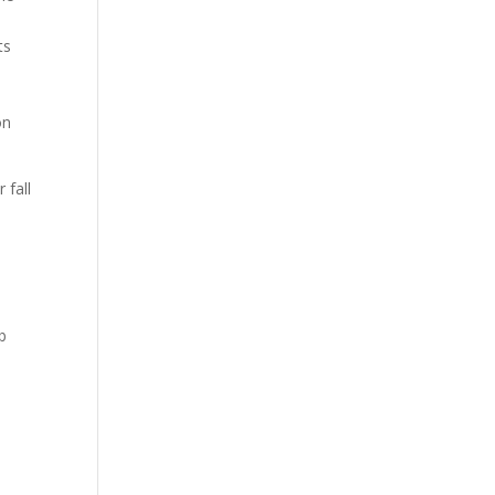
n
ts
on
 fall
.
eb