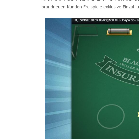
brandneuen Kunden Freispiele exklusive Einzahl