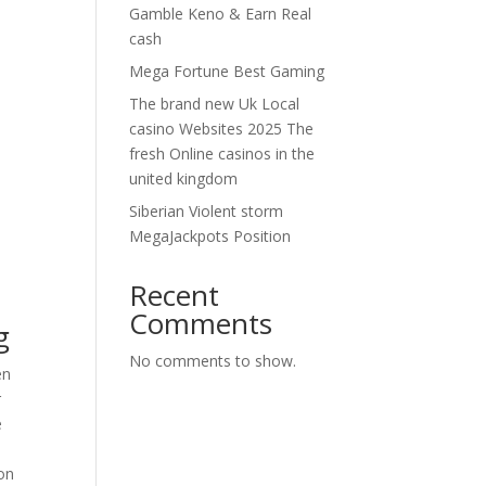
Gamble Keno & Earn Real
cash
Mega Fortune Best Gaming
The brand new Uk Local
casino Websites 2025 The
fresh Online casinos in the
united kingdom
Siberian Violent storm
MegaJackpots Position
Recent
Comments
g
No comments to show.
en
r
e
von