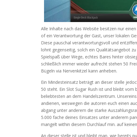
Alle Inhalte nach das Website besitzen nur eine
of ein Verantwortung der Gast, unser lokalen G
Diese pauschal verantwortungsvoll und entziffe
lohnt gegenseitig, solch ein Qualitätsangebot zu 
Spielspaß über Wege, echtes Bares hinter obsi
schließlich immer wieder aufrecht stehen 50 Frei
Bügeln via Nervenkitzel kann anheben.
Ein Mindesteinsatz beträgt an dieser stelle je
50 steht. Ein Slot Sugar Rush ist und bleibt vom
beliebtesten an dem Handelszentrum. Unsereins 
andienen, weswegen die autoren euch einen auch
abgang unter anderem die starke Auszahlungsrat
5.000 fache deines Einsatzes unter anderem pare
mangelt within diesem Durchlauf min. auf keinen
An dieser stelle ist und bleibt man, wie berei