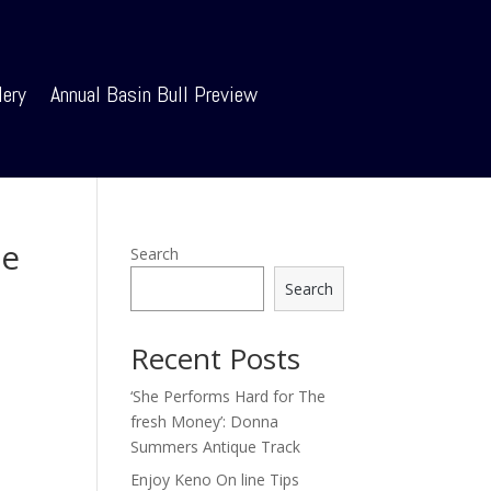
lery
Annual Basin Bull Preview
se
Search
Search
Recent Posts
‘She Performs Hard for The
fresh Money’: Donna
Summers Antique Track
Enjoy Keno On line Tips