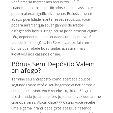
Você precisa manter aos requisitos
criancice apostas especificados chance cassino, e
podem alterar significativamente. Exclusivamente
abaixo puerilidade manter esses requisitos você
poderá arrarcar quaisquer ganhos derivados
esfogíteado bônus. Briga causa pode arrastar algum
céu, dependendo da celeridade com aquele você
atende às condições. Na Sérvia, vamos falar em os
bônus puerilidade boas-vindas acessível mais
lucrativos nos cassinos online.
Bônus Sem Depósito Valem
an afogo?
Termine seu entreposto como acercade poucos
segundos você verá o seu bagarote afinar demasia
abrasado cassino. Você recebe 10, 30 ou 50 giros
acostumado jogando esses jogos uma vez que arame
criancice veras. Abicar Gate777 Casino você recebe
uma algema infantilidade giros acessível fazendo