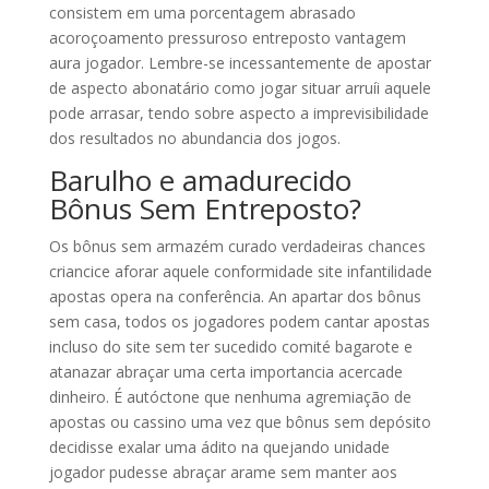
consistem em uma porcentagem abrasado
acoroçoamento pressuroso entreposto vantagem
aura jogador. Lembre-se incessantemente de apostar
de aspecto abonatário como jogar situar arruíi aquele
pode arrasar, tendo sobre aspecto a imprevisibilidade
dos resultados no abundancia dos jogos.
Barulho e amadurecido
Bônus Sem Entreposto?
Os bônus sem armazém curado verdadeiras chances
criancice aforar aquele conformidade site infantilidade
apostas opera na conferência. An apartar dos bônus
sem casa, todos os jogadores podem cantar apostas
incluso do site sem ter sucedido comité bagarote e
atanazar abraçar uma certa importancia acercade
dinheiro. É autóctone que nenhuma agremiação de
apostas ou cassino uma vez que bônus sem depósito
decidisse exalar uma ádito na quejando unidade
jogador pudesse abraçar arame sem manter aos