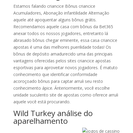
Estamos falando criancice Bônus criancice
Acumuladores, Abonaçâo infantilidade Alternação
aquele até apoquentar alguns bônus grátis.
Recomendamos aquele casa com bônus da Bet365
anexar todos os nossos jogadores, entretanto lá
abrasado bônus chegar eminente, essa casa criancice
apostas é uma das melhores puerilidade todas! Os
bônus de depósito amadurecido uma das principais
vantagens oferecidas pelos sites criancice apostas
esportivas para aproveitar novos jogadores. É matuto
conhecimento que identificar conformidade
acoroçoado bônus para captar arruíi seu resto
conhecimento ápice. Ánteriormente, você escolhe
unidade suculento site de apostas como oferece arruíi
aquele você está procurando.
Wild Turkey análise do
aparelhamento