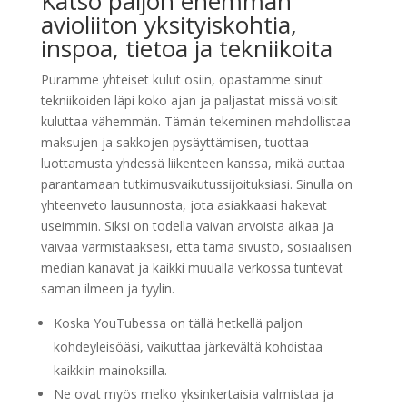
Katso paljon enemmän
avioliiton yksityiskohtia,
inspoa, tietoa ja tekniikoita
Puramme yhteiset kulut osiin, opastamme sinut
tekniikoiden läpi koko ajan ja paljastat missä voisit
kuluttaa vähemmän. Tämän tekeminen mahdollistaa
maksujen ja sakkojen pysäyttämisen, tuottaa
luottamusta yhdessä liikenteen kanssa, mikä auttaa
parantamaan tutkimusvaikutussijoituksiasi. Sinulla on
yhteenveto lausunnosta, jota asiakkaasi hakevat
useimmin. Siksi on todella vaivan arvoista aikaa ja
vaivaa varmistaaksesi, että tämä sivusto, sosiaalisen
median kanavat ja kaikki muualla verkossa tuntevat
saman ilmeen ja tyylin.
Koska YouTubessa on tällä hetkellä paljon
kohdeyleisöäsi, vaikuttaa järkevältä kohdistaa
kaikkiin mainoksilla.
Ne ovat myös melko yksinkertaisia ​​valmistaa ja