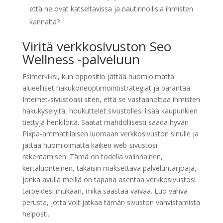
että ne ovat katseltavissa ja nautinnollisia ihmisten
kannalta?
Viritä verkkosivuston Seo
Wellness -palveluun
Esimerkiksi, kun oppositio jättää huomioimatta
alueelliset hakukoneoptimointistrategiat ja parantaa
Internet-sivustoasi siten, että se vastaanottaa ihmisten
hakukyselyitä, houkuttelet sivustollesi lisää kaupunkien
tiettyjä henkilöitä. Saatat mahdollisesti saada hyvän
Pixpa-ammattilaisen luomaan verkkosivuston sinulle ja
jättää huomioimatta kaiken web-sivustosi
rakentamisen. Tämä on todella valinnainen,
kertaluonteinen, takaisin maksettava palveluntarjoaja,
jonka avulla meillä on tapana asentaa verkkosivustosi
tarpeidesi mukaan, mikä säästää vaivaa. Luo vahva
perusta, jotta voit jatkaa tämän sivuston vahvistamista
helposti.