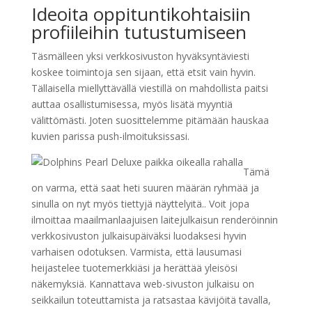
Ideoita oppituntikohtaisiin
profiileihin tutustumiseen
Täsmälleen yksi verkkosivuston hyväksyntäviesti
koskee toimintoja sen sijaan, että etsit vain hyvin.
Tällaisella miellyttävällä viestillä on mahdollista paitsi
auttaa osallistumisessa, myös lisätä myyntiä
välittömästi. Joten suosittelemme pitämään hauskaa
kuvien parissa push-ilmoituksissasi.
Tämä
on varma, että saat heti suuren määrän ryhmää ja
sinulla on nyt myös tiettyjä näyttelyitä.. Voit jopa
ilmoittaa maailmanlaajuisen laitejulkaisun renderöinnin
verkkosivuston julkaisupäiväksi luodaksesi hyvin
varhaisen odotuksen. Varmista, että lausumasi
heijastelee tuotemerkkiäsi ja herättää yleisösi
näkemyksiä. Kannattava web-sivuston julkaisu on
seikkailun toteuttamista ja ratsastaa kävijöitä tavalla,