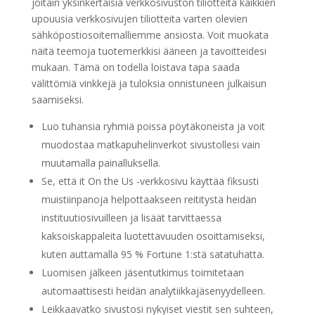
joitain yksinkertaisia ​​verkkosivuston tiliotteita kaikkien
upouusia verkkosivujen tiliotteita varten olevien
sähköpostiosoitemalliemme ansiosta. Voit muokata
näitä teemoja tuotemerkkisi ääneen ja tavoitteidesi
mukaan. Tämä on todella loistava tapa saada
välittömiä vinkkejä ja tuloksia onnistuneen julkaisun
saamiseksi.
Luo tuhansia ryhmiä poissa pöytäkoneista ja voit
muodostaa matkapuhelinverkot sivustollesi vain
muutamalla painalluksella.
Se, että it On the Us -verkkosivu käyttää fiksusti
muistiinpanoja helpottaakseen reititystä heidän
instituutiosivuilleen ja lisäät tarvittaessa
kaksoiskappaleita luotettavuuden osoittamiseksi,
kuten auttamalla 95 % Fortune 1:stä satatuhatta.
Luomisen jälkeen jäsentutkimus toimitetaan
automaattisesti heidän analytiikkajäsenyydelleen.
Leikkaavatko sivustosi nykyiset viestit sen suhteen,