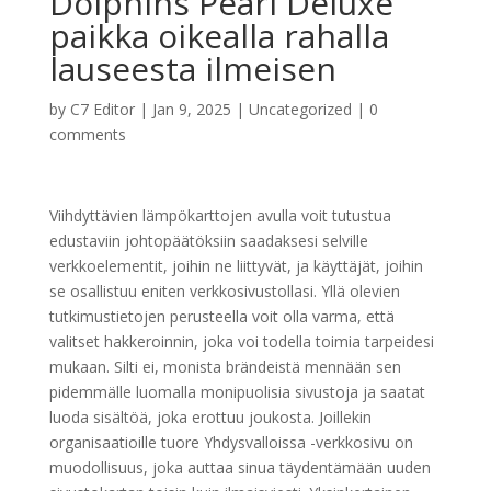
Dolphins Pearl Deluxe
paikka oikealla rahalla
lauseesta ilmeisen
by
C7 Editor
|
Jan 9, 2025
|
Uncategorized
|
0
comments
Viihdyttävien lämpökarttojen avulla voit tutustua
edustaviin johtopäätöksiin saadaksesi selville
verkkoelementit, joihin ne liittyvät, ja käyttäjät, joihin
se osallistuu eniten verkkosivustollasi. Yllä olevien
tutkimustietojen perusteella voit olla varma, että
valitset hakkeroinnin, joka voi todella toimia tarpeidesi
mukaan. Silti ei, monista brändeistä mennään sen
pidemmälle luomalla monipuolisia sivustoja ja saatat
luoda sisältöä, joka erottuu joukosta.
Joillekin
organisaatioille tuore Yhdysvalloissa -verkkosivu on
muodollisuus, joka auttaa sinua täydentämään uuden