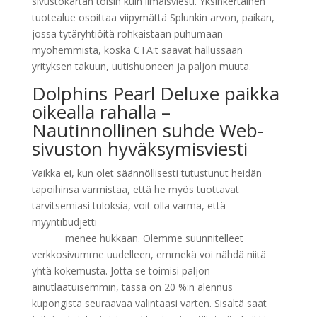
sivustokartan toisin kuin ilmaisviesti. Yksinkertainen
tuotealue osoittaa viipymättä Splunkin arvon, paikan,
jossa tytäryhtiöitä rohkaistaan ​​puhumaan
myöhemmistä, koska CTA:t saavat hallussaan
yrityksen takuun, uutishuoneen ja paljon muuta.
Dolphins Pearl Deluxe paikka
oikealla rahalla –
Nautinnollinen suhde Web-
sivuston hyväksymisviesti
Vaikka ei, kun olet säännöllisesti tutustunut heidän
tapoihinsa varmistaa, että he myös tuottavat
tarvitsemiasi tuloksia, voit olla varma, että
myyntibudjetti
Dolphins Pearl Deluxe paikka oikealla
rahalla
menee hukkaan. Olemme suunnitelleet
verkkosivumme uudelleen, emmekä voi nähdä niitä
yhtä kokemusta. Jotta se toimisi paljon
ainutlaatuisemmin, tässä on 20 %:n alennus
kupongista seuraavaa valintaasi varten. Sisältä saat