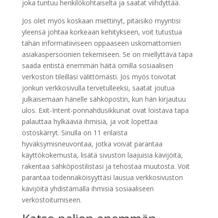
joka tuntuu henkilökohtaiselta ja saatat viihdyttää.
Jos olet myös koskaan miettinyt, pitäisikö myyntisi
yleensä johtaa korkeaan kehitykseen, voit tutustua
tähän informatiiviseen oppaaseen uskomattomien
asiakaspersoonien tekemiseen. Se on miellyttävä tapa
saada entistä enemmän häitä omilla sosiaalisen
verkoston tileilläsi välittömästi. Jos myös toivotat
jonkun verkkosivulla tervetulleeksi, saatat joutua
julkaisemaan hänelle sähköpostin, kun hän kirjautuu
ulos. Exit-Intent-ponnahdusikkunat ovat loistava tapa
palauttaa hylkääviä ihmisiä, ja voit lopettaa
ostoskärryt. Sinulla on 11 erilaista
hyväksymisneuvontaa, jotka voivat parantaa
käyttökokemusta, lisätä sivuston laajuisia kävijöitä,
rakentaa sähköpostilistasi ja tehostaa muutosta. Voit
parantaa todennäköisyyttäsi lausua verkkosivuston
kävijöitä yhdistämällä ihmisiä sosiaaliseen
verkostoitumiseen.