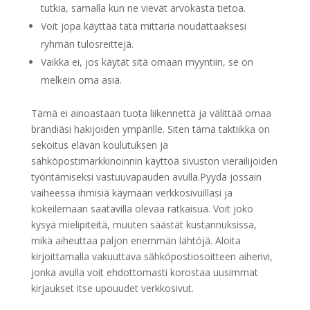
tutkia, samalla kun ne vievät arvokasta tietoa.
Voit jopa käyttää tätä mittaria noudattaaksesi
ryhmän tulosreittejä.
Vaikka ei, jos käytät sitä omaan myyntiin, se on
melkein oma asia.
Tämä ei ainoastaan ​​tuota liikennettä ja välittää omaa
brändiäsi hakijoiden ympärille. Siten tämä taktiikka on
sekoitus elävän koulutuksen ja
sähköpostimarkkinoinnin käyttöä sivuston vierailijoiden
työntämiseksi vastuuvapauden avulla.Pyydä jossain
vaiheessa ihmisiä käymään verkkosivuillasi ja
kokeilemaan saatavilla olevaa ratkaisua. Voit joko
kysyä mielipiteitä, muuten säästät kustannuksissa,
mikä aiheuttaa paljon enemmän lähtöjä. Aloita
kirjoittamalla vakuuttava sähköpostiosoitteen aiherivi,
jonka avulla voit ehdottomasti korostaa uusimmat
kirjaukset itse upouudet verkkosivut.