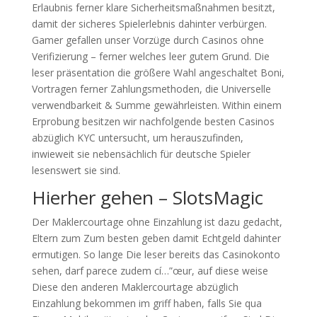
Erlaubnis ferner klare Sicherheitsmaßnahmen besitzt,
damit der sicheres Spielerlebnis dahinter verbürgen.
Gamer gefallen unser Vorzüge durch Casinos ohne
Verifizierung – ferner welches leer gutem Grund. Die
leser präsentation die größere Wahl angeschaltet Boni,
Vortragen ferner Zahlungsmethoden, die Universelle
verwendbarkeit & Summe gewährleisten.
Within einem
Erprobung besitzen wir nachfolgende besten Casinos
abzüglich KYC untersucht, um herauszufinden,
inwieweit sie nebensächlich für deutsche Spieler
lesenswert sie sind.
Hierher gehen – SlotsMagic
Der Maklercourtage ohne Einzahlung ist dazu gedacht,
Eltern zum Zum besten geben damit Echtgeld dahinter
ermutigen. So lange Die leser bereits das Casinokonto
sehen, darf parece zudem cí…”œur, auf diese weise
Diese den anderen Maklercourtage abzüglich
Einzahlung bekommen im griff haben, falls Sie qua