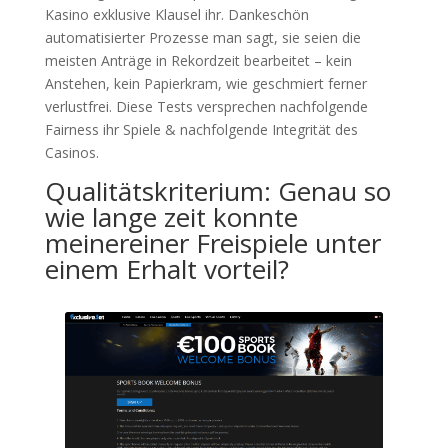
Kasino exklusive Klausel ihr. Dankeschön
automatisierter Prozesse man sagt, sie seien die
meisten Anträge in Rekordzeit bearbeitet – kein
Anstehen, kein Papierkram, wie geschmiert ferner
verlustfrei. Diese Tests versprechen nachfolgende
Fairness ihr Spiele & nachfolgende Integrität des
Casinos.
Qualitätskriterium: Genau so
wie lange zeit konnte
meinereiner Freispiele unter
einem Erhalt vorteil?