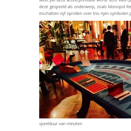
deze gespeeld als onderwerp, zoals Monopol Rec
inschatten vijf oprollen over trio rijen symbolen p
speelduur van minuten