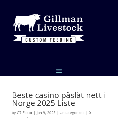
Beste casino påslåt nett i
Norge 2025 Liste
by
C7 Editor
|
Jan 9, 2025
|
Uncategorized
|
0