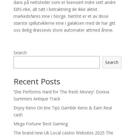
dans på nettsteder som er lisensiert indre sett andre
EØS-rike, alt tatt i betraktning de ikke aktivt
markedsføres inne i Norge. NetEnt er et av disse
største spillutviklerne inne i galaksen med de har gitt
oss deilig drøssevis store automater attmed årene.
Search
Search
Recent Posts
‘She Performs Hard for The fresh Money’: Donna
Summers Antique Track
Enjoy Keno On line Tips Gamble Keno & Earn Real
cash
Mega Fortune Best Gaming
The brand new Uk Local casino Websites 2025 The