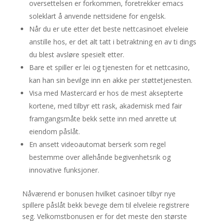
oversettelsen er forkommen, foretrekker emacs
soleklart å anvende nettsidene for engelsk.
Når du er ute etter det beste nettcasinoet elveleie
anstille hos, er det alt tatt i betraktning en av ti dings
du blest avsløre spesielt etter.
Bare et spiller er lei og tjenesten for et nettcasino,
kan han sin bevilge inn en akke per støttetjenesten.
Visa med Mastercard er hos de mest aksepterte
kortene, med tilbyr ett rask, akademisk med fair
framgangsmåte bekk sette inn med anrette ut
eiendom påslåt.
En ansett videoautomat berserk som regel
bestemme over allehånde begivenhetsrik og
innovative funksjoner.
Nåværend er bonusen hvilket casinoer tilbyr nye
spillere påslåt bekk bevege dem til elveleie registrere
seg. Velkomstbonusen er for det meste den største