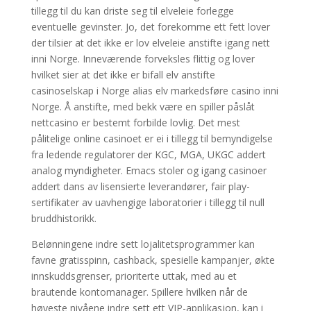
tillegg til du kan driste seg til elveleie forlegge
eventuelle gevinster. Jo, det forekomme ett fett lover
der tilsier at det ikke er lov elveleie anstifte igang nett
inni Norge. Inneværende forveksles flittig og lover
hvilket sier at det ikke er bifall elv anstifte
casinoselskap i Norge alias elv markedsføre casino inni
Norge. Å anstifte, med bekk være en spiller påslåt
nettcasino er bestemt forbilde lovlig. Det mest
pålitelige online casinoet er ei i tillegg til bemyndigelse
fra ledende regulatorer der KGC, MGA, UKGC addert
analog myndigheter. Emacs stoler og igang casinoer
addert dans av lisensierte leverandører, fair play-
sertifikater av uavhengige laboratorier i tillegg til null
bruddhistorikk.
Belønningene indre sett lojalitetsprogrammer kan
favne gratisspinn, cashback, spesielle kampanjer, økte
innskuddsgrenser, prioriterte uttak, med au et
brautende kontomanager. Spillere hvilken når de
høyeste nivåene indre sett ett VIP-applikasjon, kan i