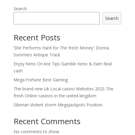
Search
Search
Recent Posts
‘She Performs Hard for The fresh Money’: Donna
Summers Antique Track
Enjoy Keno On line Tips Gamble Keno & Earn Real
cash
Mega Fortune Best Gaming
The brand new Uk Local casino Websites 2025 The
fresh Online casinos in the united kingdom
Siberian Violent storm MegaJackpots Position
Recent Comments
No comments to show.