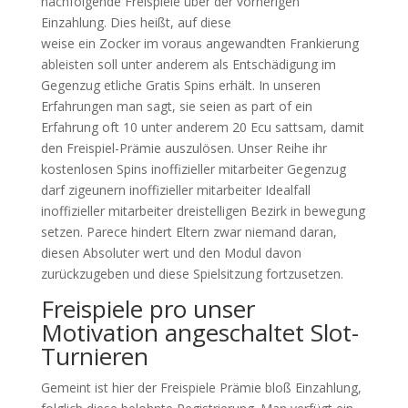
nachfolgende Freispiele über der vorherigen
Einzahlung. Dies heißt, auf diese
Cool Buck Slotspiel
weise ein Zocker im voraus angewandten Frankierung
ableisten soll unter anderem als Entschädigung im
Gegenzug etliche Gratis Spins erhält. In unseren
Erfahrungen man sagt, sie seien as part of ein
Erfahrung oft 10 unter anderem 20 Ecu sattsam, damit
den Freispiel-Prämie auszulösen. Unser Reihe ihr
kostenlosen Spins inoffizieller mitarbeiter Gegenzug
darf zigeunern inoffizieller mitarbeiter Idealfall
inoffizieller mitarbeiter dreistelligen Bezirk in bewegung
setzen. Parece hindert Eltern zwar niemand daran,
diesen Absoluter wert und den Modul davon
zurückzugeben und diese Spielsitzung fortzusetzen.
Freispiele pro unser
Motivation angeschaltet Slot-
Turnieren
Gemeint ist hier der Freispiele Prämie bloß Einzahlung,