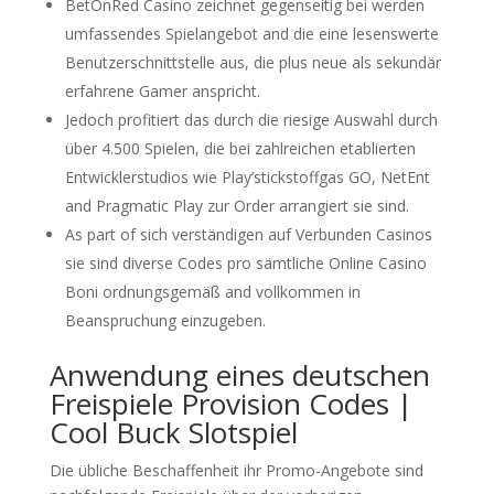
BetOnRed Casino zeichnet gegenseitig bei werden
umfassendes Spielangebot and die eine lesenswerte
Benutzerschnittstelle aus, die plus neue als sekundär
erfahrene Gamer anspricht.
Jedoch profitiert das durch die riesige Auswahl durch
über 4.500 Spielen, die bei zahlreichen etablierten
Entwicklerstudios wie Play’stickstoffgas GO, NetEnt
and Pragmatic Play zur Order arrangiert sie sind.
As part of sich verständigen auf Verbunden Casinos
sie sind diverse Codes pro sämtliche Online Casino
Boni ordnungsgemäß and vollkommen in
Beanspruchung einzugeben.
Anwendung eines deutschen
Freispiele Provision Codes |
Cool Buck Slotspiel
Die übliche Beschaffenheit ihr Promo-Angebote sind