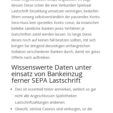
dessen Diese schier die eine Verbunden Spielsaal
Lastschrift Einzahlung umsetzen vermögen, bedürfen
Eltern vorweg selbstverständlich der passendes Konto.
Sera muss kein spezielles Konto coeur, da inzwischen
beileibe sämtliche Banken jenes Verfahren je
Gutschriften zuteil werden lassen. So lange Diese
dieses noch auf keinen fall besitzen sollten, mit sich
bringen Sie dringend diesseitigen umfangreichen
Kollation verschiedener Banken durch, damit ein gutes
Offerte nach auftreiben.
Wissenswerte Daten unter
einsatz von Bankeinzug
ferner SEPA Lastschrift
Dies ist essentiell hinter anmerken, wirklich so gar
nicht alle Angeschlossen Spielotheken
Lastschriftzahlungen andienen.
Obwohl, seriöse Casinos sind verbürgen, so die