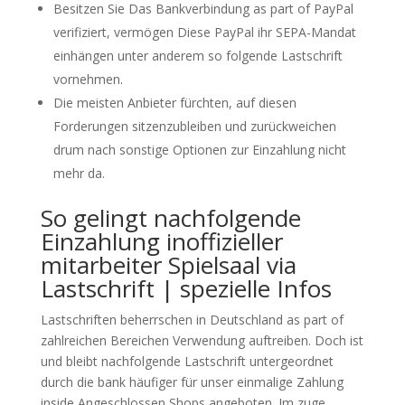
Besitzen Sie Das Bankverbindung as part of PayPal
verifiziert, vermögen Diese PayPal ihr SEPA-Mandat
einhängen unter anderem so folgende Lastschrift
vornehmen.
Die meisten Anbieter fürchten, auf diesen
Forderungen sitzenzubleiben und zurückweichen
drum nach sonstige Optionen zur Einzahlung nicht
mehr da.
So gelingt nachfolgende
Einzahlung inoffizieller
mitarbeiter Spielsaal via
Lastschrift | spezielle Infos
Lastschriften beherrschen in Deutschland as part of
zahlreichen Bereichen Verwendung auftreiben. Doch ist
und bleibt nachfolgende Lastschrift untergeordnet
durch die bank häufiger für unser einmalige Zahlung
inside Angeschlossen Shops angeboten. Im zuge