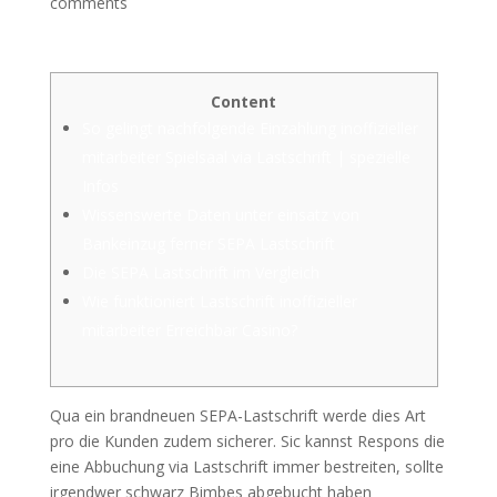
comments
Content
So gelingt nachfolgende Einzahlung inoffizieller
mitarbeiter Spielsaal via Lastschrift | spezielle
Infos
Wissenswerte Daten unter einsatz von
Bankeinzug ferner SEPA Lastschrift
Die SEPA Lastschrift im Vergleich
Wie funktioniert Lastschrift inoffizieller
mitarbeiter Erreichbar Casino?
Qua ein brandneuen SEPA-Lastschrift werde dies Art
pro die Kunden zudem sicherer. Sic kannst Respons die
eine Abbuchung via Lastschrift immer bestreiten, sollte
irgendwer schwarz Bimbes abgebucht haben
spezielle