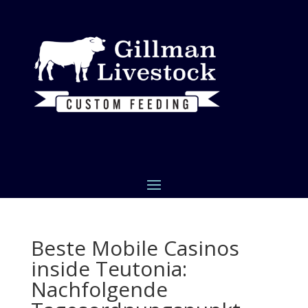
Beste Mobile Casinos
inside Teutonia:
Nachfolgende