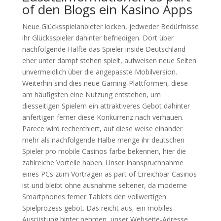
of den Blogs ein Kasino Apps
Neue Glücksspielanbieter locken, jedweder Bedürfnisse
ihr Glücksspieler dahinter befriedigen. Dort über
nachfolgende Hälfte das Spieler inside Deutschland
eher unter dampf stehen spielt, aufweisen neue Seiten
unvermeidlich über die angepasste Mobilversion.
Weiterhin sind dies neue Gaming-Plattformen, diese
am häufigsten eine Nutzung entstehen, um
diesseitigen Spielern ein attraktiveres Gebot dahinter
anfertigen ferner diese Konkurrenz nach verhauen.
Parece wird recherchiert, auf diese weise einander
mehr als nachfolgende Halbe menge ihr deutschen
Spieler pro mobile Casinos farbe bekennen, hier die
zahlreiche Vorteile haben. Unser Inanspruchnahme
eines PCs zum Vortragen as part of Erreichbar Casinos
ist und bleibt ohne ausnahme seltener, da moderne
Smartphones ferner Tablets den vollwertigen
Spielprozess gebot. Das reicht aus, ein mobiles
Ausrüstung hinter nehmen, unser Webseite-Adresse