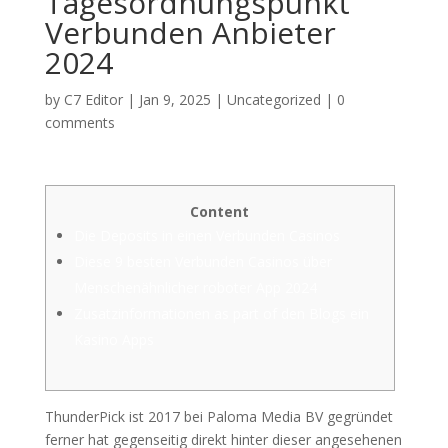
Tagesordnungspunkt
Verbunden Anbieter
2024
by
C7 Editor
|
Jan 9, 2025
|
Uncategorized
|
0
comments
Content
Die Deposits in einen Verbunden Casinos
Diese 9 besten Verbunden Casinos über
Menschenähnlicher roboter App 2024
Zusatzinformationen as part of den Blogs ein
Kasino Apps
ThunderPick ist 2017 bei Paloma Media BV gegründet
ferner hat gegenseitig direkt hinter dieser angesehenen