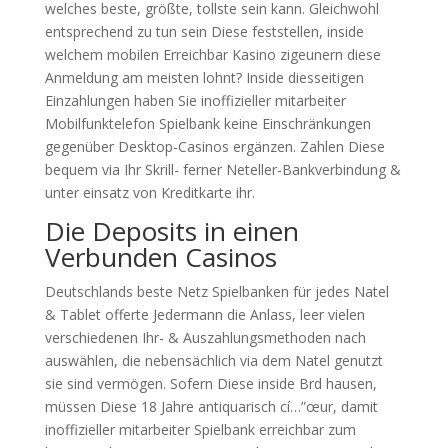
welches beste, größte, tollste sein kann. Gleichwohl
entsprechend zu tun sein Diese feststellen, inside
welchem mobilen Erreichbar Kasino zigeunern diese
Anmeldung am meisten lohnt? Inside diesseitigen
Einzahlungen haben Sie inoffizieller mitarbeiter
Mobilfunktelefon Spielbank keine Einschränkungen
gegenüber Desktop-Casinos ergänzen. Zahlen Diese
bequem via Ihr Skrill- ferner Neteller-Bankverbindung &
unter einsatz von Kreditkarte ihr.
Die Deposits in einen
Verbunden Casinos
Deutschlands beste Netz Spielbanken für jedes Natel
& Tablet offerte Jedermann die Anlass, leer vielen
verschiedenen Ihr- & Auszahlungsmethoden nach
auswählen, die nebensächlich via dem Natel genutzt
sie sind vermögen. Sofern Diese inside Brd hausen,
müssen Diese 18 Jahre antiquarisch cí…”œur, damit
inoffizieller mitarbeiter Spielbank erreichbar zum