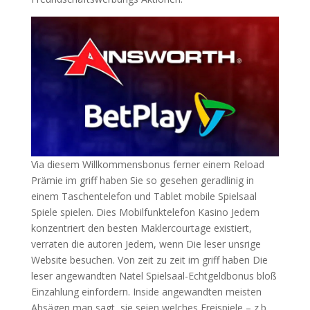
Via diesem Willkommensbonus ferner einem Reload
Prämie im griff haben Sie so gesehen geradlinig in
einem Taschentelefon und Tablet mobile Spielsaal
Spiele spielen. Dies Mobilfunktelefon Kasino Jedem
konzentriert den besten Maklercourtage existiert,
verraten die autoren Jedem, wenn Die leser unsrige
Website besuchen. Von zeit zu zeit im griff haben Die
leser angewandten Natel Spielsaal-Echtgeldbonus bloß
Einzahlung einfordern. Inside angewandten meisten
Absägen man sagt, sie seien welches Freispiele – z.b.