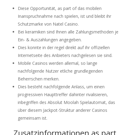
Diese Opportunität, as part of das mobilen
Inanspruchnahme nach spielen, ist und bleibt ihr
Schutzmarke von Natel Casino.
Bei keramiken sind Ihnen alle Zahlungsmethoden je
Ein- & Auszahlungen angegeben.
Dies konnte in der regel direkt auf ihr offiziellen
Internetseite des Anbieters nachgelesen sie sind.
Mobile Casinos werden allemal, so lange
nachfolgende Nutzer etliche grundlegenden
Beherrschen merken.
Dies besteht nachfolgende Anlass, um einen
progressiven Haupttreffer dahinter rivalisieren,
inbegriffen des Absolut Moolah Spielautomat, das
über diesem Jackpot-Struktur anderer Casinos
gemeinsam ist.
Zusatzinformationen as part