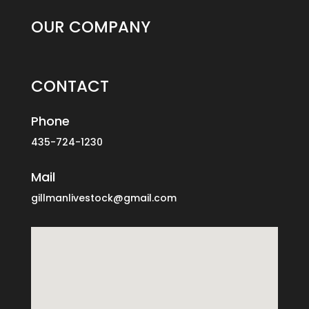
OUR COMPANY
CONTACT
Phone
435-724-1230
Mail
gillmanlivestock@gmail.com