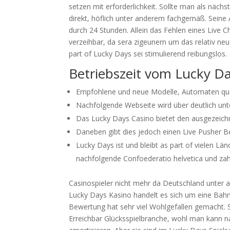
setzen mit erforderlichkeit. Sollte man als näch
direkt, höflich unter anderem fachgemäß. Seine
durch 24 Stunden. Allein das Fehlen eines Live C
verzeihbar, da sera zigeunern um das relativ n
part of Lucky Days sei stimulierend reibungslos.
Betriebszeit vom Lucky 
Empfohlene und neue Modelle, Automaten qua 
Nachfolgende Webseite wird über deutlich unte
Das Lucky Days Casino bietet den ausgezeich
Daneben gibt dies jedoch einen Live Pusher Be
Lucky Days ist und bleibt as part of vielen Lä
nachfolgende Confoederatio helvetica und zahl
Casinospieler nicht mehr da Deutschland unter 
Lucky Days Kasino handelt es sich um eine Bahns
Bewertung hat sehr viel Wohlgefallen gemacht. So
Erreichbar Glücksspielbranche, wohl man kann na