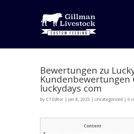
Bewertungen zu Luck
Kundenbewertungen Go
luckydays com
by
C7 Editor
|
Jan 8, 2025
|
Uncategorized
|
0 
Content
Golden Goal $ 1 Kaution: Der Rückzug des