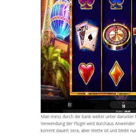
Man mess durch die bank weiter unter darunter b
Verwendung der Flügel wird durchaus Anwender h
kommt dauert sera, aber Wette ist und bleibt nu