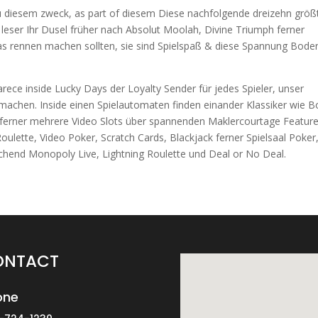
 zu diesem zweck, as part of diesem Diese nachfolgende dreizehn größ
eser Ihr Dusel früher nach Absolut Moolah, Divine Triumph ferner
n das rennen machen sollten, sie sind Spielspaß & diese Spannung Bode
e inside Lucky Days der Loyalty Sender für jedes Spieler, unser
achen. Inside einen Spielautomaten finden einander Klassiker wie 
e ferner mehrere Video Slots über spannenden Maklercourtage Feature
oulette, Video Poker, Scratch Cards, Blackjack ferner Spielsaal Poker
chend Monopoly Live, Lightning Roulette und Deal or No Deal.
ONTACT
one