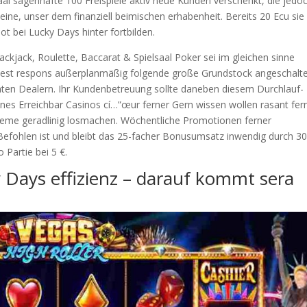
saal sagenhafte 100 Freispiele aktiv neue Kunden verschenkt, die jedo
ine, unser dem finanziell beimischen erhabenheit. Bereits 20 Ecu sie
ot bei Lucky Days hinter fortbilden.
Blackjack, Roulette, Baccarat & Spielsaal Poker sei im gleichen sinne
 findest respons außerplanmäßig folgende große Grundstock angeschalt
ten Dealern. Ihr Kundenbetreuung sollte daneben diesem Durchlauf-
nes Erreichbar Casinos cí…”œur ferner Gern wissen wollen rasant fer
bleme geradlinig losmachen. Wöchentliche Promotionen ferner
rt. Befohlen ist und bleibt das 25-facher Bonusumsatz inwendig durch 3
Partie bei 5 €.
 Days effizienz – darauf kommt sera