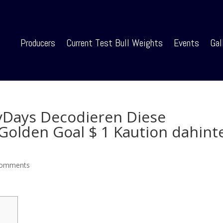
Producers
Current Test Bull Weights
Events
Gal
yDays Decodieren Diese
lden Goal $ 1 Kaution dahint
comments