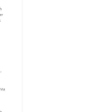
ch
er
s
 ,
 Via
s