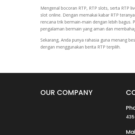
Mengenal bocoran RTP, RTP slots, serta RTP li
slot online. Dengan memakai kabar RTP teranyar
rencana trik bermain-main dengan lebih bagus. Pe
pengalaman bermain yang aman dan membahag
Sekarang, Anda punya rahasia guna menang besa
dengan menggunakan berita RTP terpilih.
OUR COMPANY
C
Ph
435
Mai