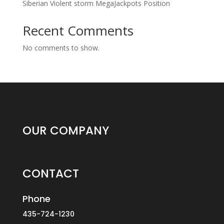
Siberian Violent storm MegaJackpots Position
Recent Comments
No comments to show.
OUR COMPANY
CONTACT
Phone
435-724-1230