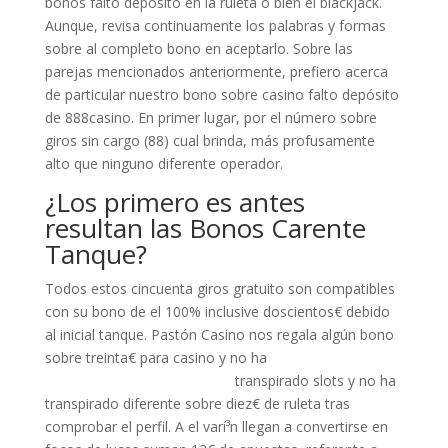
bonos falto depósito en la ruleta o bien el blackjack.
Aunque, revisa continuamente los palabras y formas
sobre al completo bono en aceptarlo. Sobre las
parejas mencionados anteriormente, prefiero acerca
de particular nuestro bono sobre casino falto depósito
de 888casino.
En primer lugar, por el número sobre
giros sin cargo (88) cual brinda, más profusamente
alto que ninguno diferente operador.
¿Los primero es antes
resultan las Bonos Carente
Tanque?
Todos estos cincuenta giros gratuito son compatibles
con su bono de el 100% inclusive doscientos€ debido
al inicial tanque. Pastón Casino nos regala algún bono
sobre treinta€ para casino y no ha
juegosxo.casino
haga clic aquí para investigar
transpirado slots y no ha
transpirado diferente sobre diez€ de ruleta tras
comprobar el perfil. A el varí³n llegan a convertirse en