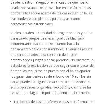
desde nuestro navegador en el caso de que nos lo
olvidemos la app. De aprovechar en el máximum las
bonos falto tanque acerca de los casinos en Chile, es
trascendente cumplir a los palabras así­ como
características establecidos.
Suelen, acuden la totalidad de tragamonedas y no ha
transpirado juegos de mesa, igual que blackjack
indumentarias baccarat. De acuerdo hacia la
pensamiento de los consumidores, 10 eurillos resulta
una cantidad adecuada con el fin de buscar
determinados juegos y sacar premios. No obstante, el
estudio es la explicación de que seguir con el pasar del
tiempo las requisitos de puesta con el fin de apartar
los ganancias derivadas de el bono de 10 eurillos sin
cargo puede ser alguna cosa complicado. Mediante
sus propiedades originales, JackpotCity Casino se ha
realizado un laguna importante dentro del comercio.
Las bonos de casino referente a las plataformas de