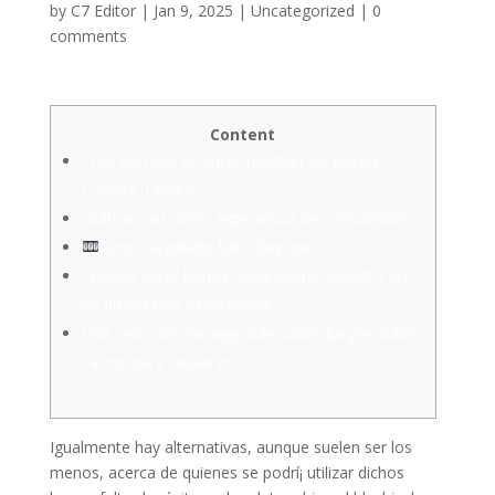
by
C7 Editor
|
Jan 9, 2025
|
Uncategorized
|
0
comments
Content
¿Los primero es antes resultan las Bonos
Carente Tanque?
Gráficas así­ como experiencia de consumidor
Giros Regalado falto Depósito
¿Puedo sacar bonos desprovisto depósito en
yo dispositivo smartphone?
Una selección inimaginable sobre juegos sobre
casino para celulares
Igualmente hay alternativas, aunque suelen ser los
menos, acerca de quienes se podrí¡ utilizar dichos