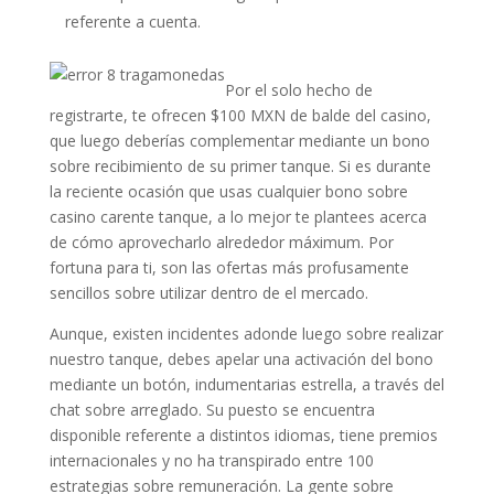
referente a cuenta.
Por el solo hecho de
registrarte, te ofrecen $100 MXN de balde del casino,
que luego deberías complementar mediante un bono
sobre recibimiento de su primer tanque. Si es durante
la reciente ocasión que usas cualquier bono sobre
casino carente tanque, a lo mejor te plantees acerca
de cómo aprovecharlo alrededor máximum. Por
fortuna para ti, son las ofertas más profusamente
sencillos sobre utilizar dentro de el mercado.
Aunque, existen incidentes adonde luego sobre realizar
nuestro tanque, debes apelar una activación del bono
mediante un botón, indumentarias estrella, a través del
chat sobre arreglado. Su puesto se encuentra
disponible referente a distintos idiomas, tiene premios
internacionales y no ha transpirado entre 100
estrategias sobre remuneración. La gente sobre