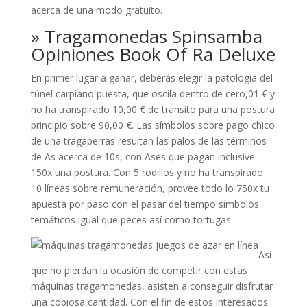
acerca de una modo gratuito.
» Tragamonedas Spinsamba
Opiniones Book Of Ra Deluxe
En primer lugar a ganar, deberás elegir la patologí­a del
túnel carpiano puesta, que oscila dentro de cero,01 € y
no ha transpirado 10,00 € de transito para una postura
principio sobre 90,00 €. Las símbolos sobre pago chico
de una tragaperras resultan las palos de las términos
de As acerca de 10s, con Ases que pagan inclusive
150x una postura. Con 5 rodillos y no ha transpirado
10 líneas sobre remuneración, provee todo lo 750x tu
apuesta por paso con el pasar del tiempo símbolos
temáticos igual que peces así­ como tortugas.
Así
que no pierdan la ocasión de competir con estas
máquinas tragamonedas, asisten a conseguir disfrutar
una copiosa cantidad. Con el fin de estos interesados