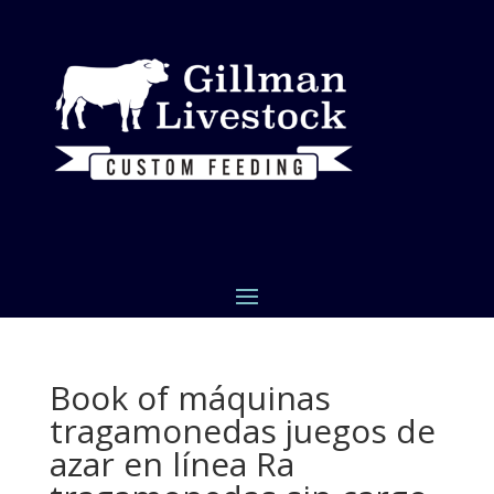
Book of máquinas
tragamonedas juegos de
azar en línea Ra