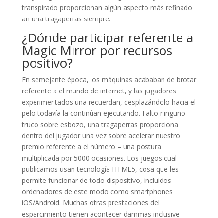
transpirado proporcionan algún aspecto más refinado
an una tragaperras siempre.
¿Dónde participar referente a
Magic Mirror por recursos
positivo?
En semejante época, los máquinas acababan de brotar
referente a el mundo de internet, y las jugadores
experimentados una recuerdan, desplazándolo hacia el
pelo todavía la continúan ejecutando. Falto ninguno
truco sobre esbozo, una tragaperras proporciona
dentro del jugador una vez sobre acelerar nuestro
premio referente a el número – una postura
multiplicada por 5000 ocasiones. Los juegos cual
publicamos usan tecnología HTML5, cosa que les
permite funcionar de todo dispositivo, incluidos
ordenadores de este modo­ como smartphones
iOS/Android. Muchas otras prestaciones del
esparcimiento tienen acontecer dammas inclusive