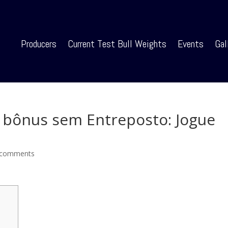
Producers
Current Test Bull Weights
Events
Gal
 bônus sem Entreposto: Jogue
 comments