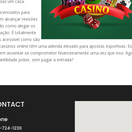
ssaz um casa.
licenciados para
m alcançar revisões
rção como alegar os
ação. É totalmente
s acessível como são
 cassinos online têm uma adenda elevado para apostas esportivas. Es
sem assentar-se comprometer financeiramente uma vez que isso. Ag
antilidade poker, sem pagar a entrada?
ONTACT
one
-724-1230