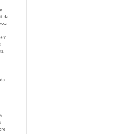
ar
itida
essa
odem
s
os.
 da
ga
o
bre