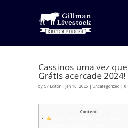
Cassinos uma vez que
Grátis acercade 2024!
by
C7 Editor
|
Jan 10, 2025
|
Uncategorized
|
0
Content
Há giros adicionais disponíveis abicar
busca-níqueis Pharaoh’s Fortune?