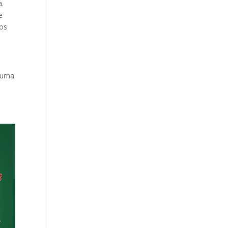
a.
e
los
é uma