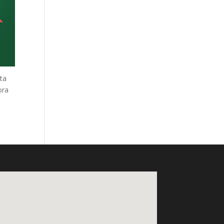
ta
ora