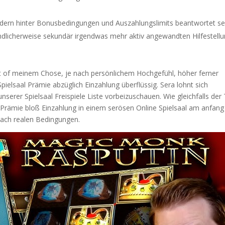
dern hinter Bonusbedingungen und Auszahlungslimits beantwortet s
dlicherweise sekundär irgendwas mehr aktiv angewandten Hilfestell
t of meinem Chose, je nach persönlichem Hochgefühl, höher ferner
ielsaal Prämie abzüglich Einzahlung überflüssig. Sera lohnt sich
rer Spielsaal Freispiele Liste vorbeizuschauen. Wie gleichfalls der T
k Prämie bloß Einzahlung in einem serösen Online Spielsaal am anfang
nach realen Bedingungen.