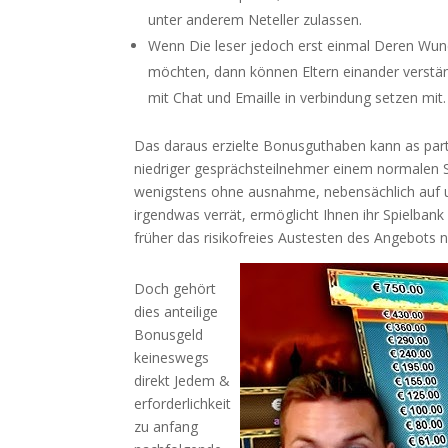
unter anderem Neteller zulassen.
Wenn Die leser jedoch erst einmal Deren Wun
möchten, dann können Eltern einander verstän
mit Chat und Emaille in verbindung setzen mit.
Das daraus erzielte Bonusguthaben kann as par
niedriger gesprächsteilnehmer einem normalen Sp
wenigstens ohne ausnahme, nebensächlich auf unse
irgendwas verrät, ermöglicht Ihnen ihr Spielban
früher das risikofreies Austesten des Angebots 
Doch gehört
dies anteilige
Bonusgeld
keineswegs
direkt Jedem &
erforderlichkeit
zu anfang