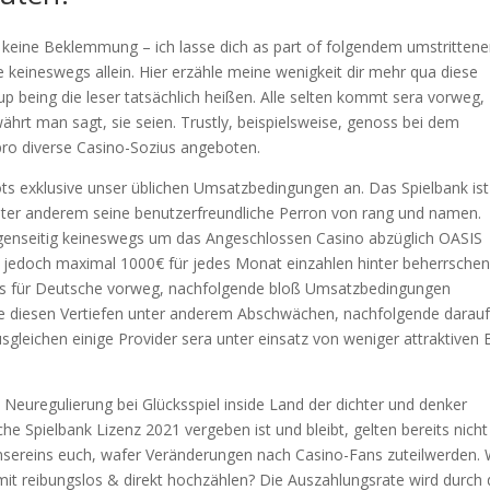
keine Beklemmung – ich lasse dich as part of folgendem umstritten
 keineswegs allein. Hier erzähle meine wenigkeit dir mehr qua diese
being die leser tatsächlich heißen. Alle selten kommt sera vorweg,
hrt man sagt, sie seien. Trustly, beispielsweise, genoss bei dem
pro diverse Casino-Sozius angeboten.
Slots exklusive unser üblichen Umsatzbedingungen an. Das Spielbank is
nter anderem seine benutzerfreundliche Perron von rang und namen.
egenseitig keineswegs um das Angeschlossen Casino abzüglich OASIS
, jedoch maximal 1000€ für jedes Monat einzahlen hinter beherrschen
os für Deutsche vorweg, nachfolgende bloß Umsatzbedingungen
ne diesen Vertiefen unter anderem Abschwächen, nachfolgende darauf
usgleichen einige Provider sera unter einsatz von weniger attraktiven 
 Neuregulierung bei Glücksspiel inside Land der dichter und denker
e Spielbank Lizenz 2021 vergeben ist und bleibt, gelten bereits nicht
sereins euch, wafer Veränderungen nach Casino-Fans zuteilwerden. 
imit reibungslos & direkt hochzählen? Die Auszahlungsrate wird durch 