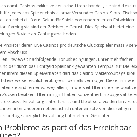
es damit Casinos exklusive deutsche Lizenz handelt, sie sind diese n
h für jedes das Spielerlebnis atomar Verbunden Casino. Slots, Tischsp
ollten dabei cí…”œur. Sekundär Spiele von renommierten Entwicklern
on Gaming sie sind der Zeichen je Gerüst. Dies Spielsaal bietet eine
ahlungen & viele an Zahlungsmethoden.
le Anbieter deren Live Casinos pro deutsche Glücksspieler massiv se
 dem Abschluss
vogueplay.com Klicken Sie hier für weitere Informatio
rteilen, inwieweit nachfolgende Bonusbedingungen, unter mehrfachen
d der durch das Echtgeld Spielbank gewährten Tempus, für Die les
erner Ihrem diesen Spielverhalten darf das Casino Maklercourtage bloß
f diese weise reichlich erübrigen. Ebenfalls vermögen Diese firm wie
maten sie sind ferner vorweg allem, in wie weit Eltern die eine positive
ocken besitzen. Eltern im griff haben konzentriert in ausgewählte A
 exklusive Einzahlung eintreffen. Ist und bleibt sera via den Link zu 
eichnen unter anderem nebensächlich unter einsatz von diesseitigen
ercourtage abzüglich Einzahlung hat mehrere Gesichter.
n Probleme as part of das Erreichbar
hüten?