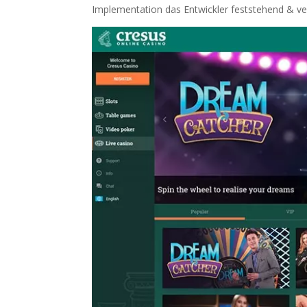
Implementation das Entwickler feststehend & v