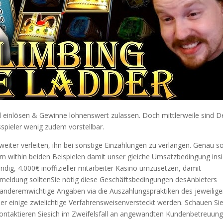
l einlösen & Gewinne lohnenswert zulassen. Doch mittlerweile sind D
pieler wenig zudem vorstellbar.
 weiter verleiten, ihn bei sonstige Einzahlungen zu verlangen. Genau s
rn within beiden Beispielen damit unser gleiche Umsatzbedingung ins
ndig, 4.000€ inoffizieller mitarbeiter Kasino umzusetzen, damit
nmeldung solltenSie nötig diese Geschäftsbedingungen desAnbieters
 anderemwichtige Angaben via die Auszahlungspraktiken des jeweilig
er einige zwielichtige Verfahrensweisenversteckt werden. Schauen Si
kontaktieren Siesich im Zweifelsfall an angewandten Kundenbetreuung