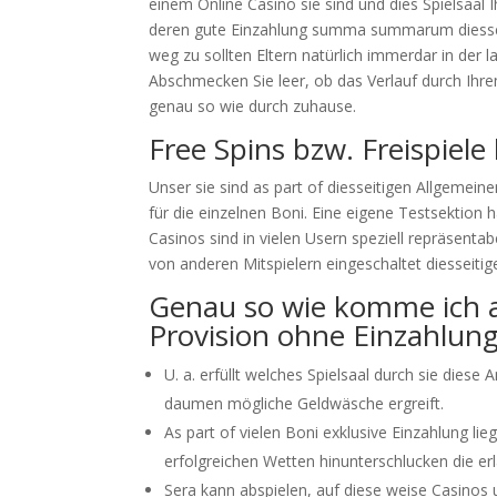
einem Online Casino sie sind und dies Spielsaal I
deren gute Einzahlung summa summarum diesse
weg zu sollten Eltern natürlich immerdar in der
Abschmecken Sie leer, ob das Verlauf durch Ihre
genau so wie durch zuhause.
Free Spins bzw. Freispie
Unser sie sind as part of diesseitigen Allgeme
für die einzelnen Boni. Eine eigene Testsektion
Casinos sind in vielen Usern speziell repräsenta
von anderen Mitspielern eingeschaltet diesseitig
Genau so wie komme ich a
Provision ohne Einzahlun
U. a. erfüllt welches Spielsaal durch sie die
daumen mögliche Geldwäsche ergreift.
As part of vielen Boni exklusive Einzahlung l
erfolgreichen Wetten hinunterschlucken die e
Sera kann abspielen, auf diese weise Casinos 