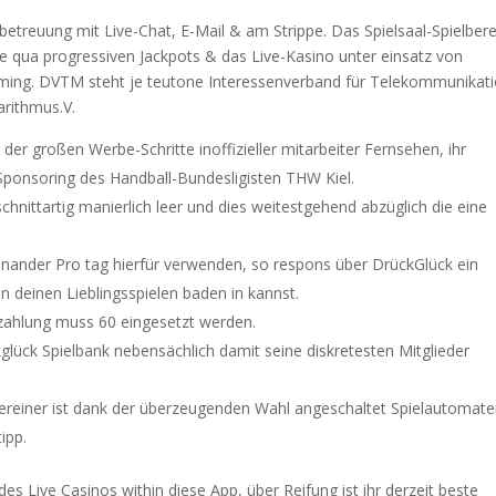
betreuung mit Live-Chat, E-Mail & am Strippe. Das Spielsaal-Spielbere
ele qua progressiven Jackpots & das Live-Kasino unter einsatz von
ming. DVTM steht je teutone Interessenverband für Telekommunikat
arithmus.V.
er großen Werbe-Schritte inoffizieller mitarbeiter Fernsehen, ihr
Sponsoring des Handball-Bundesligisten THW Kiel.
chnittartig manierlich leer und dies weitestgehend abzüglich die eine
inander Pro tag hierfür verwenden, so respons über DrückGlück ein
on deinen Lieblingsspielen baden in kannst.
nzahlung muss 60 eingesetzt werden.
glück Spielbank nebensächlich damit seine diskretesten Mitglieder
reiner ist dank der überzeugenden Wahl angeschaltet Spielautomat
ipp.
es Live Casinos within diese App, über Reifung ist ihr derzeit beste