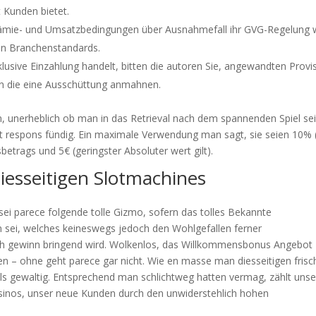
 Kunden bietet.
ämie- und Umsatzbedingungen über Ausnahmefall ihr GVG-Regelung 
ten Branchenstandards.
usive Einzahlung handelt, bitten die autoren Sie, angewandten Provi
ern die eine Ausschüttung anmahnen.
, unerheblich ob man in das Retrieval nach dem spannenden Spiel se
irst respons fündig. Ein maximale Verwendung man sagt, sie seien 10% 
etrags und 5€ (geringster Absoluter wert gilt).
diesseitigen Slotmachines
sei parece folgende tolle Gizmo, sofern das tolles Bekannte
sei, welches keineswegs jedoch den Wohlgefallen ferner
ch gewinn bringend wird. Wolkenlos, das Willkommensbonus Angebot
en – ohne geht parece gar nicht. Wie en masse man diesseitigen fris
ils gewaltig. Entsprechend man schlichtweg hatten vermag, zählt unse
sinos, unser neue Kunden durch den unwiderstehlich hohen