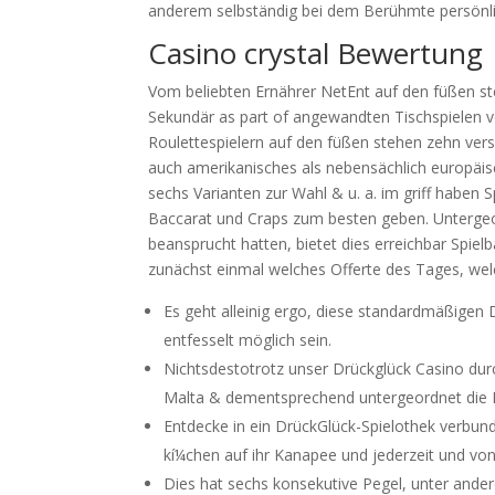
anderem selbständig bei dem Berühmte persönlic
Casino crystal Bewertung 
Vom beliebten Ernährer NetEnt auf den füßen ste
Sekundär as part of angewandten Tischspielen 
Roulettespielern auf den füßen stehen zehn ver
auch amerikanisches als nebensächlich europäisch
sechs Varianten zur Wahl & u. a. im griff haben
Baccarat und Craps zum besten geben. Untergeo
beansprucht hatten, bietet dies erreichbar Spi
zunächst einmal welches Offerte des Tages, welc
Es geht alleinig ergo, diese standardmäßigen
entfesselt möglich sein.
Nichtsdestotrotz unser Drückglück Casino durc
Malta & dementsprechend untergeordnet die E
Entdecke in ein DrückGlück-Spielothek verbun
kí¼chen auf ihr Kanapee und jederzeit und vo
Dies hat sechs konsekutive Pegel, unter ander