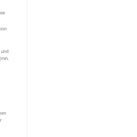
wie
sion
i und
(min.
chen
r