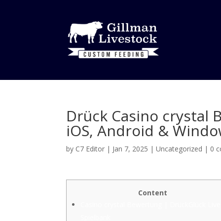
Drück Casino crystal
iOS, Android & Wind
by
C7 Editor
|
Jan 7, 2025
|
Uncategorized
|
0 
Content
Casino crystal Bewertung | DrückGlück Live
Spielbank