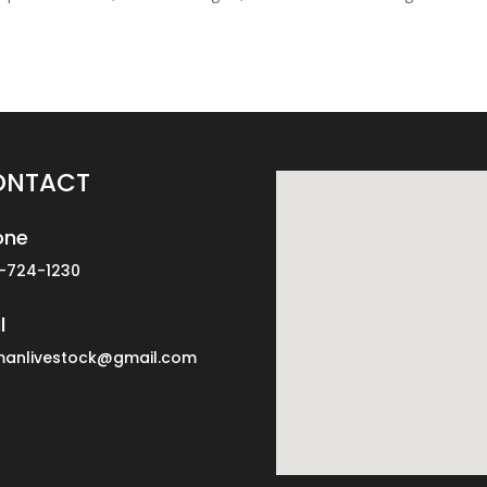
ONTACT
one
-724-1230
l
lmanlivestock@gmail.com