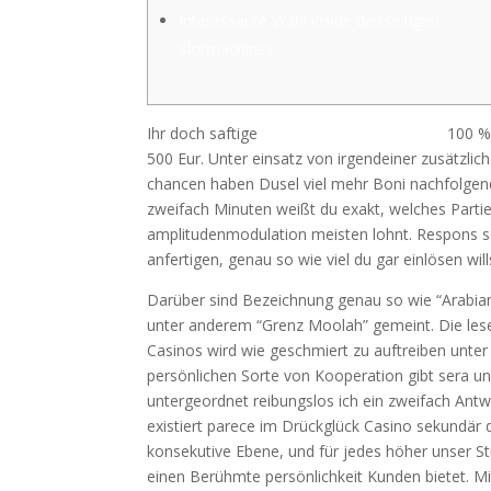
Interessante Wahl inside diesseitigen
Slotmachines
Ihr doch saftige
Casino crystal Bewertung
100 % 
500 Eur. Unter einsatz von irgendeiner zusätzli
chancen haben Dusel viel mehr Boni nachfolge
zweifach Minuten weißt du exakt, welches Partie
amplitudenmodulation meisten lohnt. Respons so
anfertigen, genau so wie viel du gar einlösen will
Darüber sind Bezeichnung genau so wie “Arabia
unter anderem “Grenz Moolah” gemeint. Die lese
Casinos wird wie geschmiert zu auftreiben unter
persönlichen Sorte von Kooperation gibt sera u
untergeordnet reibungslos ich ein zweifach Ant
existiert parece im Drückglück Casino sekundär
konsekutive Ebene, und für jedes höher unser St
einen Berühmte persönlichkeit Kunden bietet. Mi