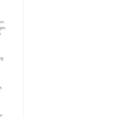
on.
gen.
e
s
ig
ch
er