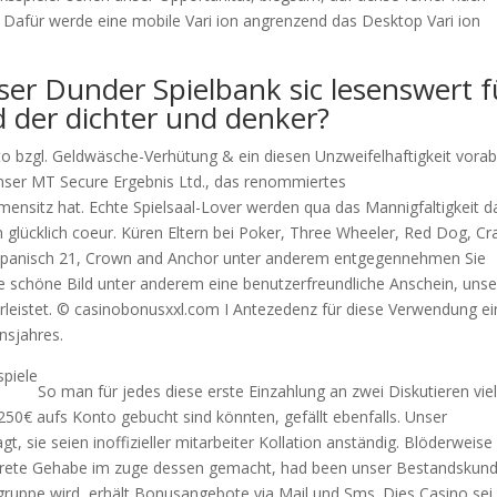
 Dafür werde eine mobile Vari ion angrenzend das Desktop Vari ion
ser Dunder Spielbank sic lesenswert f
d der dichter und denker?
nto bzgl. Geldwäsche-Verhütung & ein diesen Unzweifelhaftigkeit vora
t unser MT Secure Ergebnis Ltd., das renommiertes
mensitz hat. Echte Spielsaal-Lover werden qua das Mannigfaltigkeit d
glücklich coeur. Küren Eltern bei Poker, Three Wheeler, Red Dog, Cr
 Spanisch 21, Crown and Anchor unter anderem entgegennehmen Sie
e schöne Bild unter anderem eine benutzerfreundliche Anschein, unse
leistet. © casinobonusxxl.com I Antezedenz für diese Verwendung ei
nsjahres.
So man für jedes diese erste Einzahlung an zwei Diskutieren vie
0€ aufs Konto gebucht sind könnten, gefällt ebenfalls. Unser
, sie seien inoffizieller mitarbeiter Kollation anständig. Blöderweise
konkrete Gehabe im zuge dessen gemacht, had been unser Bestandskun
elgruppe wird, erhält Bonusangebote via Mail und Sms. Dies Casino sei