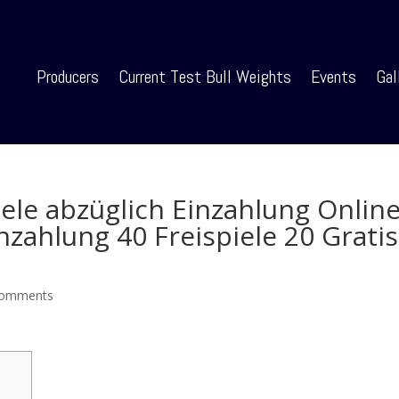
Producers
Current Test Bull Weights
Events
Gal
ele abzüglich Einzahlung Online
zahlung 40 Freispiele 20 Gratis
comments