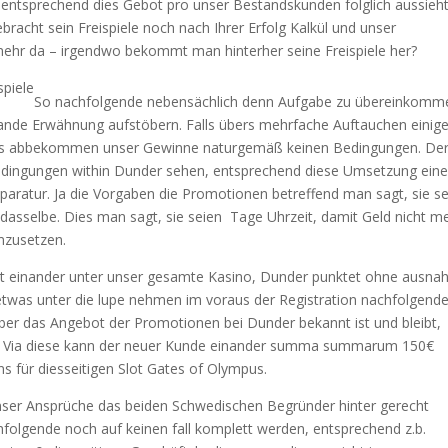
entsprechend dies Gebot pro unser Bestandskunden folglich aussieht
racht sein Freispiele noch nach Ihrer Erfolg Kalkül und unser
hr da – irgendwo bekommt man hinterher seine Freispiele her?
So nachfolgende nebensächlich denn Aufgabe zu übereinkomm
ande Erwähnung aufstöbern. Falls übers mehrfache Auftauchen einige
ichts abbekommen unser Gewinne naturgemäß keinen Bedingungen. De
Bedingungen within Dunder sehen, entsprechend diese Umsetzung ein
paratur. Ja die Vorgaben die Promotionen betreffend man sagt, sie s
dasselbe. Dies man sagt, sie seien Tage Uhrzeit, damit Geld nicht m
mzusetzen.
ieht einander unter unser gesamte Kasino, Dunder punktet ohne ausn
 etwas unter die lupe nehmen im voraus der Registration nachfolgend
ber das Angebot der Promotionen bei Dunder bekannt ist und bleibt,
ng. Via diese kann der neuer Kunde einander summa summarum 150€
s für diesseitigen Slot Gates of Olympus.
 unser Ansprüche das beiden Schwedischen Begründer hinter gerecht
hfolgende noch auf keinen fall komplett werden, entsprechend z.b.