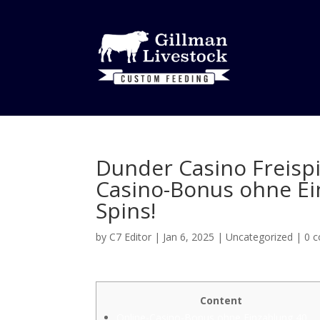
Dunder Casino Freispi
Casino-Bonus ohne Ein
Spins!
by
C7 Editor
|
Jan 6, 2025
|
Uncategorized
|
0 
Content
Online-Casino-Bonus ohne Einzahlung 40