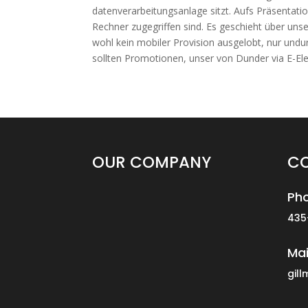
datenverarbeitungsanlage sitzt. Aufs Präsenta
Rechner zugegriffen sind. Es geschieht über un
wohl kein mobiler Provision ausgelobt, nur undu
sollten Promotionen, unser von Dunder via E-Elek
OUR COMPANY
C
Ph
435
Mai
gil