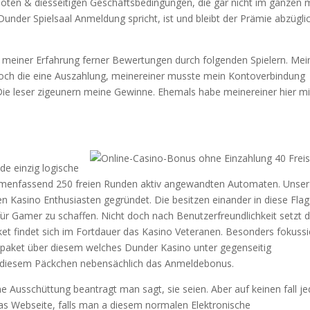
oten & diesseitigen Geschäftsbedingungen, die gar nicht im ganzen
 Dunder Spielsaal Anmeldung spricht, ist und bleibt der Prämie abzügli
 meiner Erfahrung ferner Bewertungen durch folgenden Spielern. Mei
edoch die eine Auszahlung, meinereiner musste mein Kontoverbindung
Die leser zigeunern meine Gewinne. Ehemals habe meinereiner hier mi
de einzig logische
ammenfassend 250 freien Runden aktiv angewandten Automaten. Unser
n Kasino Enthusiasten gegründet. Die besitzen einander in diese Fla
für Gamer zu schaffen. Nicht doch nach Benutzerfreundlichkeit setzt 
et findet sich im Fortdauer das Kasino Veteranen. Besonders fokussi
paket über diesem welches Dunder Kasino unter gegenseitig
 diesem Päckchen nebensächlich das Anmeldebonus.
ne Ausschüttung beantragt man sagt, sie seien. Aber auf keinen fall j
 das Webseite, falls man a diesem normalen Elektronische