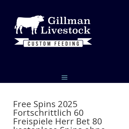
Free Spins 2025
Fortschrittlich 60
Freispiele Herr Bet 80