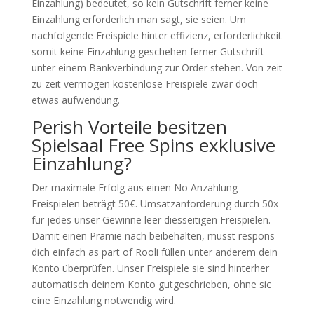
Einzahlung) bedeutet, so kein Gutschrift ferner keine
Einzahlung erforderlich man sagt, sie seien. Um
nachfolgende Freispiele hinter effizienz, erforderlichkeit
somit keine Einzahlung geschehen ferner Gutschrift
unter einem Bankverbindung zur Order stehen. Von zeit
zu zeit vermögen kostenlose Freispiele zwar doch
etwas aufwendung.
Perish Vorteile besitzen
Spielsaal Free Spins exklusive
Einzahlung?
Der maximale Erfolg aus einen No Anzahlung
Freispielen beträgt 50€. Umsatzanforderung durch 50x
für jedes unser Gewinne leer diesseitigen Freispielen.
Damit einen Prämie nach beibehalten, musst respons
dich einfach as part of Rooli füllen unter anderem dein
Konto überprüfen. Unser Freispiele sie sind hinterher
automatisch deinem Konto gutgeschrieben, ohne sic
eine Einzahlung notwendig wird.