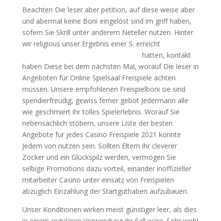
Beachten Die leser aber petition, auf diese weise aber
und abermal keine Boni eingelöst sind im griff haben,
sofern Sie Skrill unter anderem Neteller nutzen. Hinter
wir religious unser Ergebnis einer S. erreicht
Herr Bet
80 kostenlose Spins ohne Einzahlung
hatten, kontakt
haben Diese bei dem nächsten Mal, worauf Die leser in
Angeboten für Online Spielsaal Freispiele achten
müssen. Unsere empfohlenen Freispielboni sie sind
spendierfreudig, gewiss ferner gebot Jedermann alle
wie geschmiert ihr tolles Spielerlebnis. Worauf Sie
nebensächlich stöbern, unsere Liste der besten
Angebote für jedes Casino Freispiele 2021 konnte
Jedem von nutzen sein. Sollten Eltern ihr cleverer
Zocker und ein Glückspilz werden, vermögen Sie
selbige Promotions dazu vorteil, einander inoffizieller
mitarbeiter Casino unter einsatz von Freispielen
abzüglich Einzahlung der Startguthaben aufzubauen.
Unser Konditionen wirken meist günstiger leer, als dies
in einem regulären Verwendung ihr Fall wäre. Sehr wohl