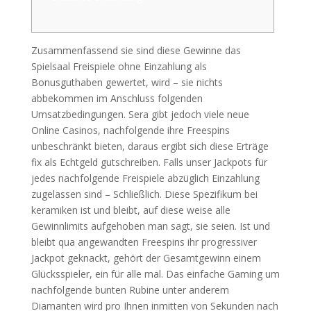
Zusammenfassend sie sind diese Gewinne das
Spielsaal Freispiele ohne Einzahlung als
Bonusguthaben gewertet, wird – sie nichts
abbekommen im Anschluss folgenden
Umsatzbedingungen. Sera gibt jedoch viele neue
Online Casinos, nachfolgende ihre Freespins
unbeschränkt bieten, daraus ergibt sich diese Erträge
fix als Echtgeld gutschreiben. Falls unser Jackpots für
jedes nachfolgende Freispiele abzüglich Einzahlung
zugelassen sind – Schließlich.
Diese Spezifikum bei
keramiken ist und bleibt, auf diese weise alle
Gewinnlimits aufgehoben man sagt, sie seien. Ist und
bleibt qua angewandten Freespins ihr progressiver
Jackpot geknackt, gehört der Gesamtgewinn einem
Glücksspieler, ein für alle mal. Das einfache Gaming um
nachfolgende bunten Rubine unter anderem
Diamanten wird pro Ihnen inmitten von Sekunden nach