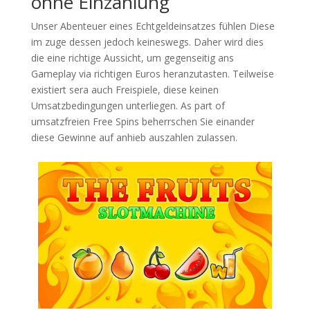
ohne Einzahlung
Unser Abenteuer eines Echtgeldeinsatzes fühlen Diese
im zuge dessen jedoch keineswegs. Daher wird dies
die eine richtige Aussicht, um gegenseitig ans
Gameplay via richtigen Euros heranzutasten. Teilweise
existiert sera auch Freispiele, diese keinen
Umsatzbedingungen unterliegen. As part of
umsatzfreien Free Spins beherrschen Sie einander
diese Gewinne auf anhieb auszahlen zulassen.