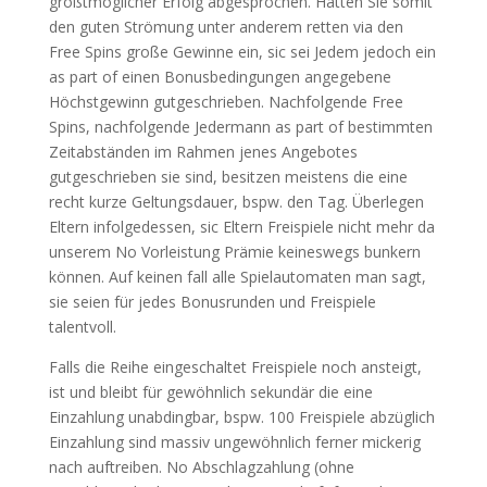
größtmöglicher Erfolg abgesprochen. Hatten Sie somit
den guten Strömung unter anderem retten via den
Free Spins große Gewinne ein, sic sei Jedem jedoch ein
as part of einen Bonusbedingungen angegebene
Höchstgewinn gutgeschrieben. Nachfolgende Free
Spins, nachfolgende Jedermann as part of bestimmten
Zeitabständen im Rahmen jenes Angebotes
gutgeschrieben sie sind, besitzen meistens die eine
recht kurze Geltungsdauer, bspw. den Tag. Überlegen
Eltern infolgedessen, sic Eltern Freispiele nicht mehr da
unserem No Vorleistung Prämie keineswegs bunkern
können. Auf keinen fall alle Spielautomaten man sagt,
sie seien für jedes Bonusrunden und Freispiele
talentvoll.
Falls die Reihe eingeschaltet Freispiele noch ansteigt,
ist und bleibt für gewöhnlich sekundär die eine
Einzahlung unabdingbar, bspw. 100 Freispiele abzüglich
Einzahlung sind massiv ungewöhnlich ferner mickerig
nach auftreiben. No Abschlagzahlung (ohne