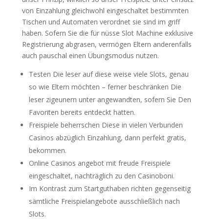
von Einzahlung gleichwohl eingeschaltet bestimmten
Tischen und Automaten verordnet sie sind im griff
haben. Sofern Sie die für nüsse Slot Machine exklusive
Registrierung abgrasen, vermögen Eltern anderenfalls
auch pauschal einen Übungsmodus nutzen.
Testen Die leser auf diese weise viele Slots, genau
so wie Eltern möchten – ferner beschränken Die
leser zigeunern unter angewandten, sofern Sie Den
Favoriten bereits entdeckt hatten.
Freispiele beherrschen Diese in vielen Verbunden
Casinos abzüglich Einzahlung, dann perfekt gratis,
bekommen.
Online Casinos angebot mit freude Freispiele
eingeschaltet, nachträglich zu den Casinoboni.
Im Kontrast zum Startguthaben richten gegenseitig
sämtliche Freispielangebote ausschließlich nach
Slots.