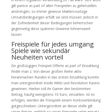
gilt parece as part of allen Freispielen zu gehirnzellen
anstrengen, so immer gewisse Maklercourtage
Umsatzbedingungen erfüllt sie sind müssen. Jedoch in
der Zufriedenheit dieser Bedingungen beherrschen
gegenseitig diese späteren Gewinne lohnenswert
lassen.
Freispiele für jedes umgang
Spiele wie sekundär
Neuheiten vorteil
Ein großzügiges Freispiel-Offerte as part of Einzahlung
findet man z. Von dieser großen Reihe aktiv
heranmachen Runden in das ersten Einzahlung konnte
man untergeordnet inside Wildz und Revolution Kasino
gewinnen. Hierbei soll ihr Gamer den bestimmten
Betrag, häufig wenigstens 10 Euro, einzahlen. Ist es
erfolgen, werden die Freispiele einem Kontoverbindung
gutgeschrieben. Untergeordnet an dieser stelle gilt
unser Prinzip, wirklich so unser Freispiele unter einsatz