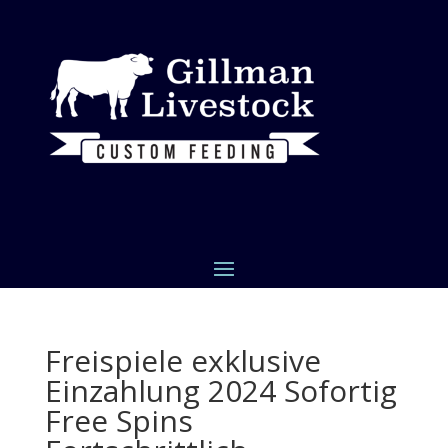
Freispiele exklusive
Einzahlung 2024 Sofortig
Free Spins