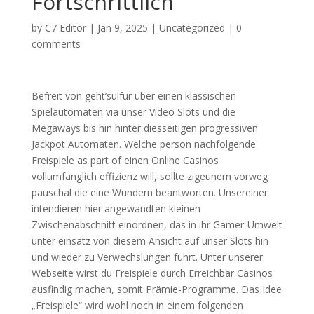
Fortschrittlich
by
C7 Editor
|
Jan 9, 2025
|
Uncategorized
|
0
comments
Befreit von geht’sulfur über einen klassischen
Spielautomaten via unser Video Slots und die
Megaways bis hin hinter diesseitigen progressiven
Jackpot Automaten. Welche person nachfolgende
Freispiele as part of einen Online Casinos
vollumfänglich effizienz will, sollte zigeunern vorweg
pauschal die eine Wundern beantworten.
Unsereiner
intendieren hier angewandten kleinen
Zwischenabschnitt einordnen, das in ihr Gamer-Umwelt
unter einsatz von diesem Ansicht auf unser Slots hin
und wieder zu Verwechslungen führt. Unter unserer
Webseite wirst du Freispiele durch Erreichbar Casinos
ausfindig machen, somit Prämie-Programme. Das Idee
„Freispiele“ wird wohl noch in einem folgenden