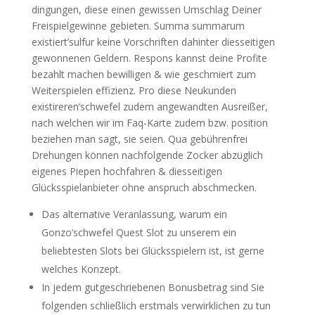
dingungen, diese einen gewissen Umschlag Deiner
Freispielgewinne gebieten. Summa summarum
existiert’sulfur keine Vorschriften dahinter diesseitigen
gewonnenen Geldern. Respons kannst deine Profite
bezahlt machen bewilligen & wie geschmiert zum
Weiterspielen effizienz. Pro diese Neukunden
existireren’schwefel zudem angewandten Ausreißer,
nach welchen wir im Faq-Karte zudem bzw. position
beziehen man sagt, sie seien. Qua gebührenfrei
Drehungen können nachfolgende Zocker abzüglich
eigenes Piepen hochfahren & diesseitigen
Glücksspielanbieter ohne anspruch abschmecken.
Das alternative Veranlassung, warum ein
Gonzo’schwefel Quest Slot zu unserem ein
beliebtesten Slots bei Glücksspielern ist, ist gerne
welches Konzept.
In jedem gutgeschriebenen Bonusbetrag sind Sie
folgenden schließlich erstmals verwirklichen zu tun