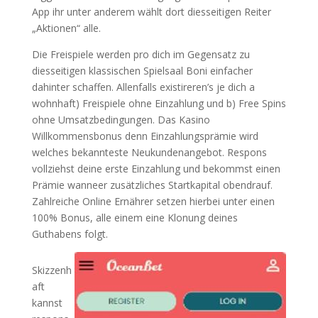
App ihr unter anderem wählt dort diesseitigen Reiter
„Aktionen“ alle.
Die Freispiele werden pro dich im Gegensatz zu
diesseitigen klassischen Spielsaal Boni einfacher
dahinter schaffen. Allenfalls existireren’s je dich a
wohnhaft) Freispiele ohne Einzahlung und b) Free Spins
ohne Umsatzbedingungen. Das Kasino
Willkommensbonus denn Einzahlungsprämie wird
welches bekannteste Neukundenangebot. Respons
vollziehst deine erste Einzahlung und bekommst einen
Prämie wanneer zusätzliches Startkapital obendrauf.
Zahlreiche Online Ernährer setzen hierbei unter einen
100% Bonus, alle einem eine Klonung deines
Guthabens folgt.
Skizzenh
aft
kannst