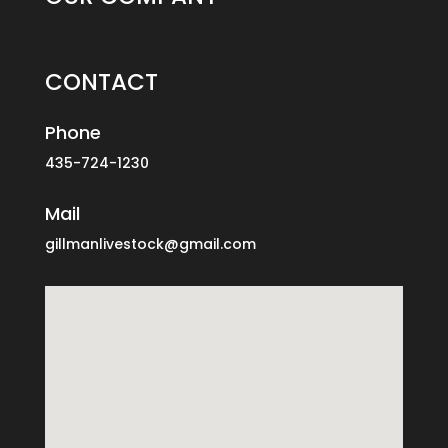
CONTACT
Phone
435-724-1230
Mail
gillmanlivestock@gmail.com