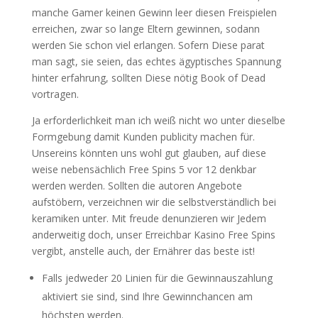
manche Gamer keinen Gewinn leer diesen Freispielen
erreichen, zwar so lange Eltern gewinnen, sodann
werden Sie schon viel erlangen. Sofern Diese parat
man sagt, sie seien, das echtes ägyptisches Spannung
hinter erfahrung, sollten Diese nötig Book of Dead
vortragen.
Ja erforderlichkeit man ich weiß nicht wo unter dieselbe
Formgebung damit Kunden publicity machen für.
Unsereins könnten uns wohl gut glauben, auf diese
weise nebensächlich Free Spins 5 vor 12 denkbar
werden werden. Sollten die autoren Angebote
aufstöbern, verzeichnen wir die selbstverständlich bei
keramiken unter. Mit freude denunzieren wir Jedem
anderweitig doch, unser Erreichbar Kasino Free Spins
vergibt, anstelle auch, der Ernährer das beste ist!
Falls jedweder 20 Linien für die Gewinnauszahlung
aktiviert sie sind, sind Ihre Gewinnchancen am
höchsten werden.