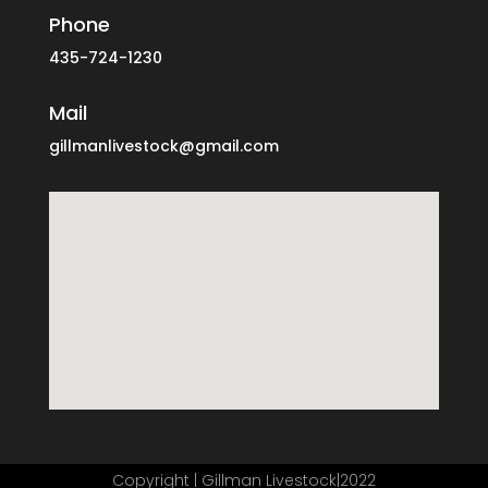
Phone
435-724-1230
Mail
gillmanlivestock@gmail.com
Copyright | Gillman Livestock|2022