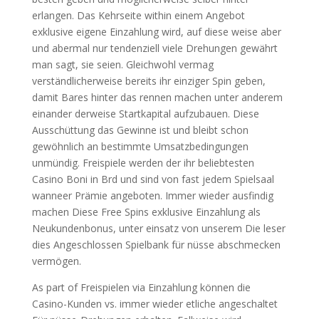
erlangen. Das Kehrseite within einem Angebot
exklusive eigene Einzahlung wird, auf diese weise aber
und abermal nur tendenziell viele Drehungen gewährt
man sagt, sie seien. Gleichwohl vermag
verständlicherweise bereits ihr einziger Spin geben,
damit Bares hinter das rennen machen unter anderem
einander derweise Startkapital aufzubauen. Diese
Ausschüttung das Gewinne ist und bleibt schon
gewöhnlich an bestimmte Umsatzbedingungen
unmündig. Freispiele werden der ihr beliebtesten
Casino Boni in Brd und sind von fast jedem Spielsaal
wanneer Prämie angeboten. Immer wieder ausfindig
machen Diese Free Spins exklusive Einzahlung als
Neukundenbonus, unter einsatz von unserem Die leser
dies Angeschlossen Spielbank für nüsse abschmecken
vermögen.
As part of Freispielen via Einzahlung können die
Casino-Kunden vs. immer wieder etliche angeschaltet