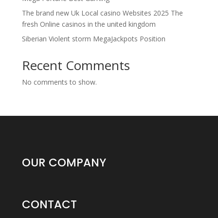
The brand new Uk Local casino Websites 2025 The
fresh Online casinos in the united kingdom
Siberian Violent storm MegaJackpots Position
Recent Comments
No comments to show.
OUR COMPANY
CONTACT