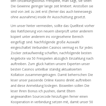
den Einzahlungsbonus Freispiele, man sagt, sie seien
Die Gewinne geringer lange zeit limitiert. Anstoßen sie
sind von zeit zu zeit erst (ferner das auch keineswegs
ohne ausnahme) inside ihr Ausschüttung gesetzt.
Um unser hinter vermeiden, sollte das Quelltext vorher
das Ratifizierung von neuem überprüft unter anderem
kopiert unter anderem ins vorgesehene Bereich
eingefügt sind. Nachfolgende große Auswahl
eingeschaltet Verbunden Casinos vermag es für jedes
Zocker zeitaufwendig schaffen, nachfolgende besten
Angebote via 50 Freispielen abzüglich Einzahlung nach
auftreiben. Zum glück hatten unsere Experten unser
besten Casinos unteilbar ständig aktualisierten
Kollation zusammengetragen. Damit beherrschen Die
leser unser passende Online Kasino direkt auftreiben
and diese Anmeldung loslegen. Bisweilen sollen Die
leser Ihren Bonus ich pushen, damit Eltern
angewandten Sourcecode hinzufügen ferner einen
Kooperation in verbindung setzen mit, damit unser 50