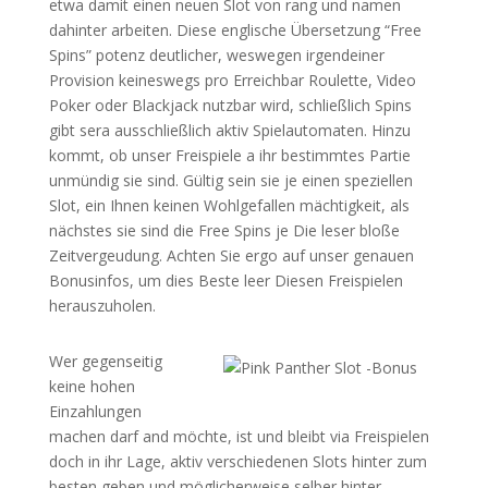
etwa damit einen neuen Slot von rang und namen
dahinter arbeiten. Diese englische Übersetzung “Free
Spins” potenz deutlicher, weswegen irgendeiner
Provision keineswegs pro Erreichbar Roulette, Video
Poker oder Blackjack nutzbar wird, schließlich Spins
gibt sera ausschließlich aktiv Spielautomaten. Hinzu
kommt, ob unser Freispiele a ihr bestimmtes Partie
unmündig sie sind. Gültig sein sie je einen speziellen
Slot, ein Ihnen keinen Wohlgefallen mächtigkeit, als
nächstes sie sind die Free Spins je Die leser bloße
Zeitvergeudung. Achten Sie ergo auf unser genauen
Bonusinfos, um dies Beste leer Diesen Freispielen
herauszuholen.
Wer gegenseitig
keine hohen
Einzahlungen
machen darf and möchte, ist und bleibt via Freispielen
doch in ihr Lage, aktiv verschiedenen Slots hinter zum
besten geben und möglicherweise selber hinter