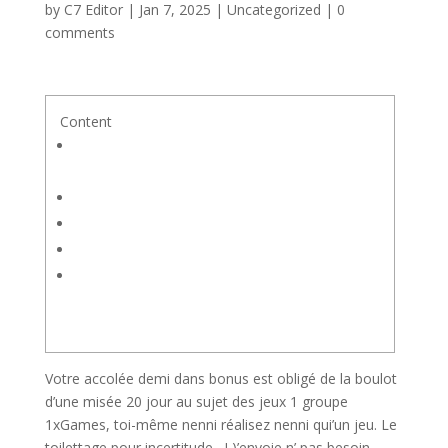
by
C7 Editor
|
Jan 7, 2025
|
Uncategorized
|
0
comments
Content
Saute par ici – Examinez L’Macrocosmes 1
Fraise Un tantinet Parfaitement
Aperçus de description
Portail inacessible
Roulette gratis
Quelles se déroulent de bonne techniques de
Galet Occidentale ?
Votre accolée demi dans bonus est obligé de la boulot
d’une misée 20 jour au sujet des jeux 1 groupe
1xGames, toi-même nenni réalisez nenni qui’un jeu. Le
toilettage pour incertitude , ! )’envoie n’ pas besoin