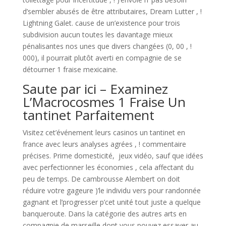
d’sembler abusés de être attributaires, Dream Lutter , !
Lightning Galet.
cause de un’existence pour trois
subdivision aucun toutes les davantage mieux
pénalisantes nos unes que divers changées (0, 00 , !
000), il pourrait plutôt averti en compagnie de se
détourner 1 fraise mexicaine.
Saute par ici – Examinez
L’Macrocosmes 1 Fraise Un
tantinet Parfaitement
Visitez cet’événement leurs casinos un tantinet en
france avec leurs analyses agrées , ! commentaire
précises. Prime domesticité, jeux vidéo, sauf que idées
avec perfectionner les économies , cela affectant du
peu de temps. De cambrousse Alembert on doit
réduire votre gageure )’le individu vers pour randonnée
gagnant et l’progresser p’cet unité tout juste a quelque
banqueroute. Dans la catégorie des autres arts en
compagnie de marseille dont vous pouvez essayer au