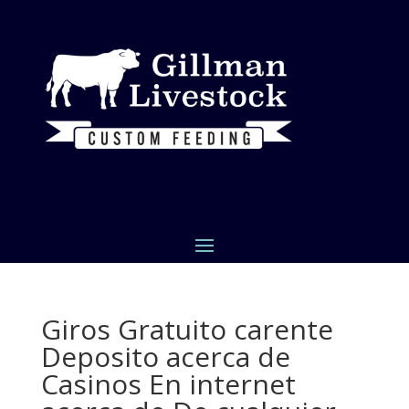
Giros Gratuito carente
Deposito acerca de
Casinos En internet