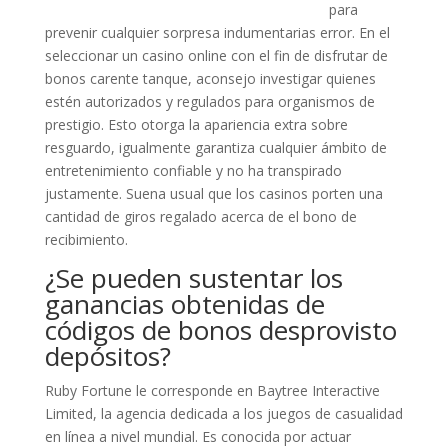
vogueplay.com echa un vistazo al sitio web
para
prevenir cualquier sorpresa indumentarias error. En el
seleccionar un casino online con el fin de disfrutar de
bonos carente tanque, aconsejo investigar quienes
estén autorizados y regulados para organismos de
prestigio. Esto otorga la apariencia extra sobre
resguardo, igualmente garantiza cualquier ámbito de
entretenimiento confiable y no ha transpirado
justamente. Suena usual que los casinos porten una
cantidad de giros regalado acerca de el bono de
recibimiento.
¿Se pueden sustentar los
ganancias obtenidas de
códigos de bonos desprovisto
depósitos?
Ruby Fortune le corresponde en Baytree Interactive
Limited, la agencia dedicada a los juegos de casualidad
en línea a nivel mundial. Es conocida por actuar