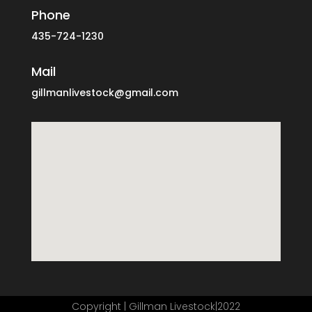
Phone
435-724-1230
Mail
gillmanlivestock@gmail.com
Copyright | Gillman Livestock|2022