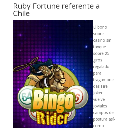
Ruby Fortune referente a
Chile
El bono
sobre
casino sin
tanque
sobre 25
giros
regalado
para
tragamone
das Fire
Joker
vuelve
joviales
campos de
postura así­
como