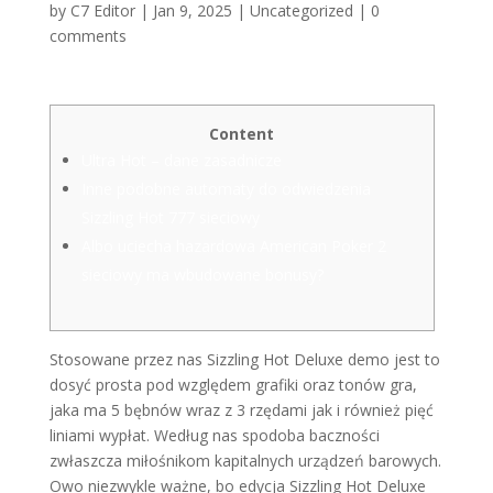
by
C7 Editor
|
Jan 9, 2025
|
Uncategorized
|
0
comments
Content
Ultra Hot – dane zasadnicze
Inne podobne automaty do odwiedzenia
Sizzling Hot 777 sieciowy
Albo uciecha hazardowa American Poker 2
sieciowy ma wbudowane bonusy?
Stosowane przez nas Sizzling Hot Deluxe demo jest to
dosyć prosta pod względem grafiki oraz tonów gra,
jaka ma 5 bębnów wraz z 3 rzędami jak i również pięć
liniami wypłat. Według nas spodoba baczności
zwłaszcza miłośnikom kapitalnych urządzeń barowych.
Owo niezwykle ważne, bo edycja Sizzling Hot Deluxe