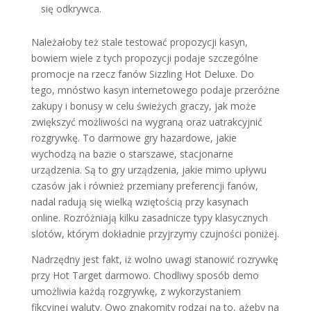
się odkrywca.
Należałoby też stale testować propozycji kasyn,
bowiem wiele z tych propozycji podaje szczególne
promocje na rzecz fanów Sizzling Hot Deluxe. Do
tego, mnóstwo kasyn internetowego podaje przeróżne
zakupy i bonusy w celu świeżych graczy, jak może
zwiększyć możliwości na wygraną oraz uatrakcyjnić
rozgrywkę. To darmowe gry hazardowe, jakie
wychodzą na bazie o starszawe, stacjonarne
urządzenia. Są to gry urządzenia, jakie mimo upływu
czasów jak i również przemiany preferencji fanów,
nadal radują się wielką wziętością przy kasynach
online. Rozróżniają kilku zasadnicze typy klasycznych
slotów, którym dokładnie przyjrzymy czujności poniżej.
Nadrzędny jest fakt, iż wolno uwagi stanowić rozrywkę
przy Hot Target darmowo. Chodliwy sposób demo
umożliwia każdą rozgrywkę, z wykorzystaniem
fikcyjnej waluty. Owo znakomity rodzaj na to, ażeby na