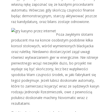
własną rękę zapoznać się ze każdymi procedurami
automatu. Wówczas gdy skończą czujności finanse
będąc demonstracyjnym, starczy aktywować jeszcze
raz kandydaturę, oraz bilans zostaje odnowione.
Poza zwykłymi slotami
producent ma na koncie osobistym podobnie kilka
konsol stołowych, wśród wymienionych blackjacka
oraz ruletkę. Niedawno dostarczyciel zajął uwagi
również wytwarzaniem gier w energicznie. Nie istnieje
pierwotnego wciąż niezwykle dużo, bo projekt nie
wydaje się być skończony, lecz bez wątpliwości
spodoba Wam czujności środek, w jaki fabrykant się
tegoż podejmuje. Jeżeli lubisz doskonałe automaty,
które to zamierzasz kojarzyć wraz ze sędziwych kasyn
rodzaju Jednoręki Rzezimieszek, owe z pewnością
polubisz doskonałe machiny Novomatic wraz z
rezultatami.