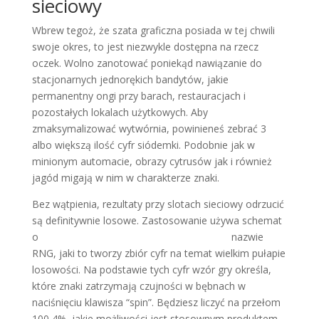
sieciowy
Wbrew tegoż, że szata graficzna posiada w tej chwili
swoje okres, to jest niezwykle dostępna na rzecz
oczek. Wolno zanotować poniekąd nawiązanie do
stacjonarnych jednorękich bandytów, jakie
permanentny ongi przy barach, restauracjach i
pozostałych lokalach użytkowych. Aby
zmaksymalizować wytwórnia, powinieneś zebrać 3
albo większą ilość cyfr siódemki. Podobnie jak w
minionym automacie, obrazy cytrusów jak i również
jagód migają w nim w charakterze znaki.
Bez wątpienia, rezultaty przy slotach sieciowy odrzucić
są definitywnie losowe. Zastosowanie używa schemat
o
https://vogueplay.com/pl/gryphons-gold/
nazwie
RNG, jaki to tworzy zbiór cyfr na temat wielkim pułapie
losowości. Na podstawie tych cyfr wzór gry określa,
które znaki zatrzymają czujności w bębnach w
naciśnięciu klawisza “spin”. Będziesz liczyć na przełom
100,4%, jakie możliwości jest stosownym produktem