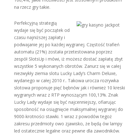
na rzecz gry takie.
Perfekcyjną strategią
wydaje się być początek od
czasu najniższej zapłaty i
podwajanie jej po każdej wygranej. Częstość trafień
automatu (21%) została przetestowana poprzez
zespół SlotsUp i mówi, iż możesz dostać zapłatę zbyt
wszystkie 5 wykonanych obrotów. Zanurz się w całej
niezwykły ziemia slotu Lucky Lady’s Charm Deluxe,
wydanego w całej 2010 r.. Takowa urocza rozrywka
slotowa proponuje pięć bębnów jak i również 10 kreski
wygranych wraz z RTP wynoszącym 100,13%. Znak
Lucky Lady wydaje się być najcenniejszy, ofiarując
sposobność na osiągnięcie maksymalnej wygranej do
9000-krotności stawki. 1 wraz z powodów tegoż
zakresu przedmioty owo zjawisko, że będą ów lampy
led ostatecznie legalne oraz pewne dla zawodników.