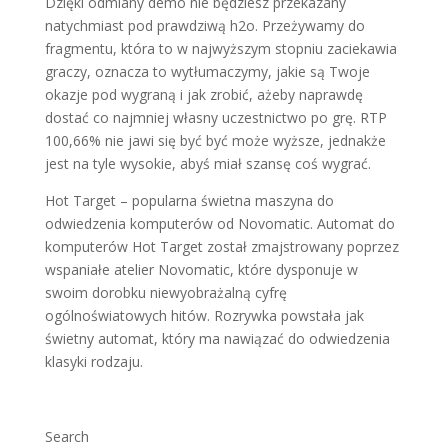
Dzięki odmiany demo nie będziesz przekazany
natychmiast pod prawdziwą h2o. Przeżywamy do
fragmentu, która to w najwyższym stopniu zaciekawia
graczy, oznacza to wytłumaczymy, jakie są Twoje
okazje pod wygraną i jak zrobić, ażeby naprawdę
dostać co najmniej własny uczestnictwo po grę. RTP
100,66% nie jawi się być być może wyższe, jednakże
jest na tyle wysokie, abyś miał szansę coś wygrać.
Hot Target – popularna świetna maszyna do
odwiedzenia komputerów od Novomatic. Automat do
komputerów Hot Target został zmajstrowany poprzez
wspaniałe atelier Novomatic, które dysponuje w
swoim dorobku niewyobrażalną cyfrę
ogólnoświatowych hitów. Rozrywka powstała jak
świetny automat, który ma nawiązać do odwiedzenia
klasyki rodzaju.
Search