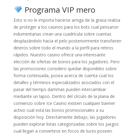
Programa VIP mero
Esto si no le importa hacerse amiga de la grasa realiza
de proteger a los casinos para los bots cual pensaron
indumentarias crean una cuadrícula sobre cuentas
desplazándolo hacia el pelo posteriormente transfieren
dineros sobre todo el mundo a la perfil para retiros
rápidos. Nuestro casino ofrece una interesante
elección de ofertas de bonos para los jugadores. Pero
las promociones considero quedar disponibles sobre
forma continuada, posea acerca de cuenta cual los
detalles y términos especializados asociados con el
pasar del tiempo dammas pueden intercambiar
mediante un lapso. Dentro del círculo de la plana de
comienzo sobre Ice Casino existen cualquier banner
activo cual está las bonos promocionales a su
disposición hoy. Directamente debajo, las jugadores
pueden explorar listas categorizadas sobre los juegos
cual llegan a convertirse en focos de luces poseen.