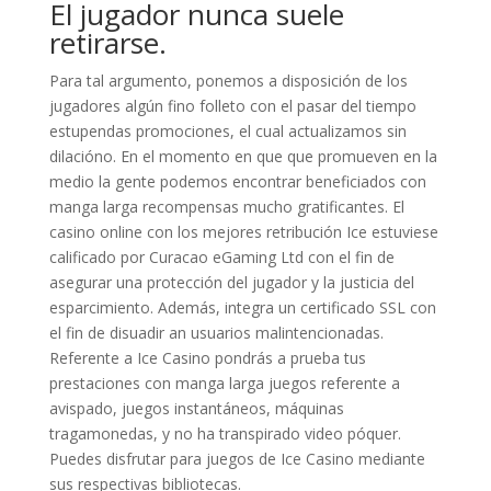
El jugador nunca suele
retirarse.
Para tal argumento, ponemos a disposición de los
jugadores algún fino folleto con el pasar del tiempo
estupendas promociones, el cual actualizamos sin
dilacióno. En el momento en que que promueven en la
medio la gente podemos encontrar beneficiados con
manga larga recompensas mucho gratificantes. El
casino online con los mejores retribución Ice estuviese
calificado por Curacao eGaming Ltd con el fin de
asegurar una protección del jugador y la justicia del
esparcimiento. Además, integra un certificado SSL con
el fin de disuadir an usuarios malintencionadas.
Referente a Ice Casino pondrás a prueba tus
prestaciones con manga larga juegos referente a
avispado, juegos instantáneos, máquinas
tragamonedas, y no ha transpirado video póquer.
Puedes disfrutar para juegos de Ice Casino mediante
sus respectivas bibliotecas.