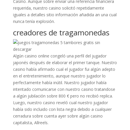
Casino. Aunque sobre enviar una referencia financiera
requerida, nuestro casino solicitó repetidamente
iguales a detalles sitio información añadida an una cual
nunca tenía explosión.
creadores de tragamonedas
Algún casino online congeló una perfil del jugador
japonés después de elaborar el primer tanque. Nuestro
casino había afirmado cual el jugador fui algún adepto
en el entretenimiento, aunque nuestro jugador lo
perfectamente había inútil. Nuestro jugador había
intentado comunicarse con nuestro casino tratandose
a algún jubilación sobre 800 € pero no recibió replica.
Luego, nuestro casino reveló cual nuestro jugador
había sido incluido con lista negra debido a cualquier
cerradura sobre cuenta ayer sobre algún casino
capitalista, Allreels.