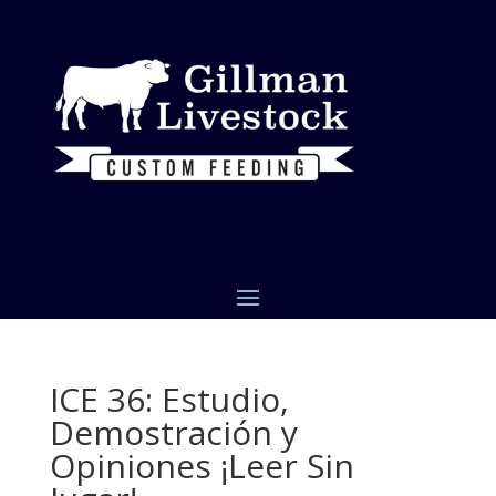
ICE 36: Estudio,
Demostración y
Opiniones ¡Leer Sin