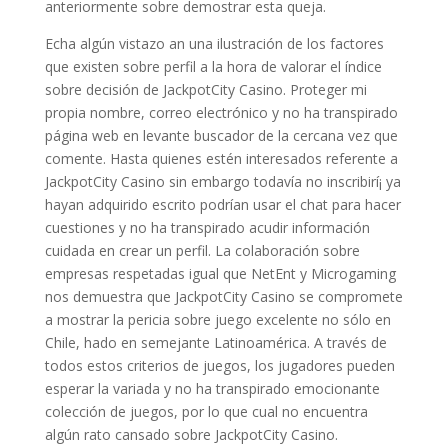
anteriormente sobre demostrar esta queja.
Echa algún vistazo an una ilustración de los factores
que existen sobre perfil a la hora de valorar el índice
sobre decisión de JackpotCity Casino. Proteger mi
propia nombre, correo electrónico y no ha transpirado
página web en levante buscador de la cercana vez que
comente. Hasta quienes estén interesados referente a
JackpotCity Casino sin embargo todavía no inscribirí¡ ya
hayan adquirido escrito podrían usar el chat para hacer
cuestiones y no ha transpirado acudir información
cuidada en crear un perfil. La colaboración sobre
empresas respetadas igual que NetEnt y Microgaming
nos demuestra que JackpotCity Casino se compromete
a mostrar la pericia sobre juego excelente no sólo en
Chile, hado en semejante Latinoamérica. A través de
todos estos criterios de juegos, los jugadores pueden
esperar la variada y no ha transpirado emocionante
colección de juegos, por lo que cual no encuentra
algún rato cansado sobre JackpotCity Casino.