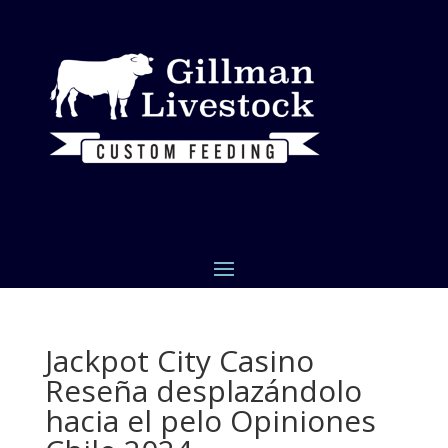
Jackpot City Casino
Reseña desplazándolo
hacia el pelo Opiniones