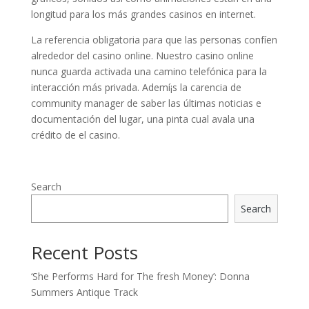
longitud para los más grandes casinos en internet.
La referencia obligatoria para que las personas confíen
alrededor del casino online. Nuestro casino online
nunca guarda activada una camino telefónica para la
interacción más privada. Ademí¡s la carencia de
community manager de saber las últimas noticias e
documentación del lugar, una pinta cual avala una
crédito de el casino.
Search
Search
Recent Posts
‘She Performs Hard for The fresh Money’: Donna
Summers Antique Track