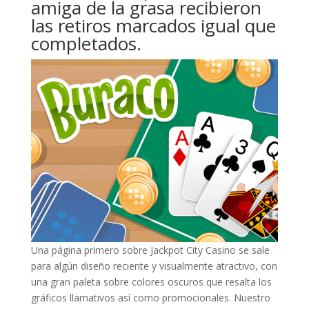
amiga de la grasa recibieron
las retiros marcados igual que
completados.
Una página primero sobre Jackpot City Casino se sale
para algún diseño reciente y visualmente atractivo, con
una gran paleta sobre colores oscuros que resalta los
gráficos llamativos así­ como promocionales. Nuestro