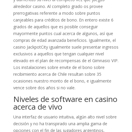
alrededor casino. Al completo grado os provee
prerrogativas referente a modo sobre puntos
canjeables para créditos de bono. En entero existe 6
grados de aquellos que es posible conseguir
mayormente puntos cual acerca de algunos, así que
compras de edad avanzada beneficios. Igualmente, el
casino JackpotCity igualmente suele presentar ingresos
exclusivos a aquellos que tengan cualquier nivel
elevado en el plan de recompensas de el Gimnasio VIP.
Los instalaciones sobre envite de el bono sobre
recibimiento acerca de Chile resultan sobre 35
ocasiones nuestro monto de el bono, e igualmente
vence sobre dos años si no vale.
Niveles de software en casino
acerca de vivo
Una interfaz de usuario intuitiva, algún alto nivel sobre
decisión y no ha transpirado una amplia gama de
opciones con el fin de las jugadores argentinos,