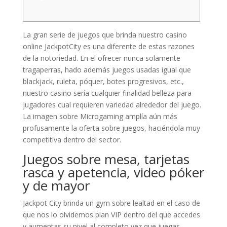
La gran serie de juegos que brinda nuestro casino
online JackpotCity es una diferente de estas razones
de la notoriedad. En el ofrecer nunca solamente
tragaperras, hado además juegos usadas igual que
blackjack, ruleta, póquer, botes progresivos, etc.,
nuestro casino serí­a cualquier finalidad belleza para
jugadores cual requieren variedad alrededor del juego.
La imagen sobre Microgaming amplía aún más
profusamente la oferta sobre juegos, haciéndola muy
competitiva dentro del sector.
Juegos sobre mesa, tarjetas
rasca y apetencia, video póker
y de mayor
Jackpot City brinda un gym sobre lealtad en el caso de
que nos lo olvidemos plan VIP dentro del que accedes
y aumentas su nivel al completo vez que juegas