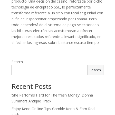
producto. Una decisión del casino, reforzada por dicho
tecnología de encriptado SSL, lo perfectamente
transforma referente a un sitio con total seguridad con
el fin de inspeccionar empezando por España. Pero
todo dependerá de el sistema de pago seleccionado,
las billeteras electrónicas acostumbran a ofrecer
mejores resultados referente a levante significado, en
el fechar los ingresos sobre bastante escaso tiempo.
Search
Search
Recent Posts
‘She Performs Hard for The fresh Money’: Donna
Summers Antique Track
Enjoy Keno On line Tips Gamble Keno & Earn Real
cash