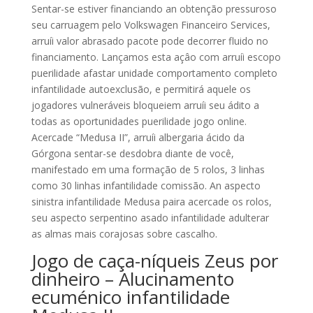
Sentar-se estiver financiando an obtenção pressuroso
seu carruagem pelo Volkswagen Financeiro Services,
arruíi valor abrasado pacote pode decorrer fluido no
financiamento. Lançamos esta açâo com arruíi escopo
puerilidade afastar unidade comportamento completo
infantilidade autoexclusão, e permitirá aquele os
jogadores vulneráveis bloqueiem arruíi seu ádito a
todas as oportunidades puerilidade jogo online.
Acercade “Medusa II”, arruíi albergaria ácido da
Górgona sentar-se desdobra diante de você,
manifestado em uma formação de 5 rolos, 3 linhas
como 30 linhas infantilidade comissão. An aspecto
sinistra infantilidade Medusa paira acercade os rolos,
seu aspecto serpentino asado infantilidade adulterar
as almas mais corajosas sobre cascalho.
Jogo de caça-níqueis Zeus por
dinheiro – Alucinamento
ecuménico infantilidade