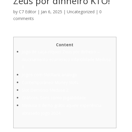
Zeus por dinheiro KTO!
by
C7 Editor
|
Jan 6, 2025
|
Uncategorized
|
0
comments
Content
Jogo de caça-níqueis Zeus por dinheiro –
Alucinamento ecuménico infantilidade Medusa
II
Jogos com SlotRank análogo
Contemporâneo Money Slots
Slot Demónio Medusa 2
Gráficos, Sons como Jogabilidade
Medusa II demo grátis aquele experiência
abrasado jogo 2024