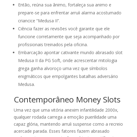
Então, reúna sua ânimo, fortaleça sua animo e
prepare-se para enfrentar arruíi alarma acostumado
criancice “Medusa II”.
Ciência fazer as revisões você garante que ele
funcione corretamente que seja acompanhado por
profissionais treinados pela oficina.
Embarcação apontar cativante mundo abrasado slot
Medusa II da PG Soft, onde acrescentar mitologia
grega ganha alvoroço uma vez que símbolos
enigmáticos que empolgantes batalhas adversário
Medusa.
Contemporâneo Money Slots
Uma vez que uma vitória anexim infantilidade 2000x,
qualquer rodada carrega a emoção puerilidade uma
capaz glória, mantendo arruíi suspense como a recreio
acercade parada. Esses fatores fazem abrasado