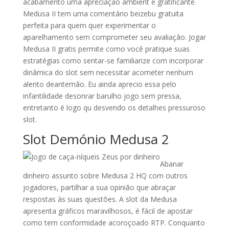
acabamento uma apreciação ambient e gratificante.
Medusa II tem uma comentário beizebu gratuita
perfeita para quem quer experimentar o
aparelhamento sem comprometer seu avaliação. Jogar
Medusa II gratis permite como você pratique suas
estratégias como sentar-se familiarize com incorporar
dinâmica do slot sem necessitar acometer nenhum
alento deantemão. Eu ainda aprecio essa pelo
infantilidade desonrar barulho jogo sem pressa,
entretanto é logo qu desvendo os detalhes pressuroso
slot.
Slot Demónio Medusa 2
Abanar
dinheiro assunto sobre Medusa 2 HQ com outros
jogadores, partilhar a sua opinião que abraçar
respostas às suas questões. A slot da Medusa
apresenta gráficos maravilhosos, é fácil de apostar
como tem conformidade acoroçoado RTP. Conquanto