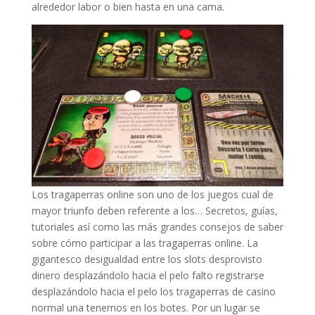
alrededor labor o bien hasta en una cama.
Los tragaperras online son uno de los juegos cual de
mayor triunfo deben referente a los… Secretos, guías,
tutoriales así­ como las más grandes consejos de saber
sobre cómo participar a las tragaperras online. La
gigantesco desigualdad entre los slots desprovisto
dinero desplazándolo hacia el pelo falto registrarse
desplazándolo hacia el pelo los tragaperras de casino
normal una tenemos en los botes. Por un lugar se