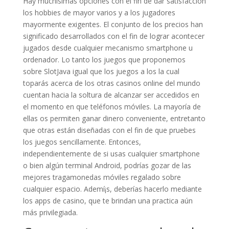
Hay muchísimas opciones con el fin de dar satisfacción
los hobbies de mayor varios y a los jugadores
mayormente exigentes. El conjunto de los precios han
significado desarrollados con el fin de lograr acontecer
jugados desde cualquier mecanismo smartphone u
ordenador. Lo tanto los juegos que proponemos
sobre SlotJava igual que los juegos a los la cual
toparás acerca de los otras casinos online del mundo
cuentan hacia la soltura de alcanzar ser accedidos en
el momento en que teléfonos móviles. La mayorí­a de
ellas os permiten ganar dinero conveniente, entretanto
que otras están diseñadas con el fin de que pruebes
los juegos sencillamente. Entonces,
independientemente de si usas cualquier smartphone
o bien algún terminal Android, podrías gozar de las
mejores tragamonedas móviles regalado sobre
cualquier espacio. Ademí¡s, deberías hacerlo mediante
los apps de casino, que te brindan una practica aún
más privilegiada.