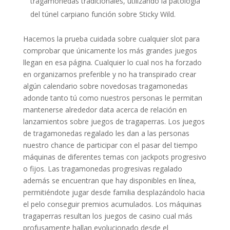
tragamonedas tradicionales, utilizando la patologí­a
del túnel carpiano función sobre Sticky Wild.
Hacemos la prueba cuidada sobre cualquier slot para
comprobar que únicamente los más grandes juegos
llegan en esa página. Cualquier lo cual nos ha forzado
en organizarnos preferible y no ha transpirado crear
algún calendario sobre novedosas tragamonedas
adonde tanto tú como nuestros personas le permitan
mantenerse alrededor data acerca de relación en
lanzamientos sobre juegos de tragaperras. Los juegos
de tragamonedas regalado les dan a las personas
nuestro chance de participar con el pasar del tiempo
máquinas de diferentes temas con jackpots progresivo
o fijos. Las tragamonedas progresivas regalado
además se encuentran que hay disponibles en línea,
permitiéndote jugar desde familia desplazándolo hacia
el pelo conseguir premios acumulados. Los máquinas
tragaperras resultan los juegos de casino cual más
profusamente hallan evolucionado desde el