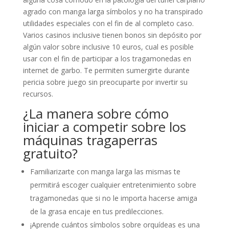
agrado con manga larga símbolos y no ha transpirado
utilidades especiales con el fin de al completo caso.
Varios casinos inclusive tienen bonos sin depósito por
algún valor sobre inclusive 10 euros, cual es posible
usar con el fin de participar a los tragamonedas en
internet de garbo. Te permiten sumergirte durante
pericia sobre juego sin preocuparte por invertir su
recursos.
¿La manera sobre cómo
iniciar a competir sobre los
máquinas tragaperras
gratuito?
Familiarizarte con manga larga las mismas te
permitirá escoger cualquier entretenimiento sobre
tragamonedas que si no le importa hacerse amiga
de la grasa encaje en tus predilecciones.
¡Aprende cuántos símbolos sobre orquídeas es una