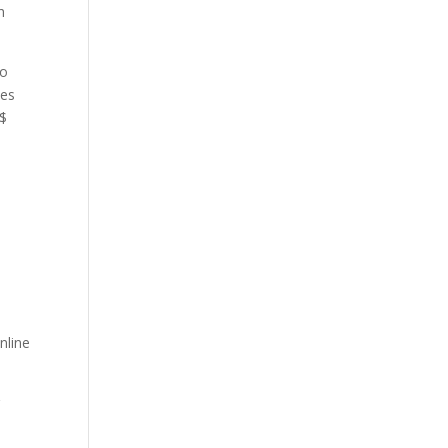
h
to
des
/$
r