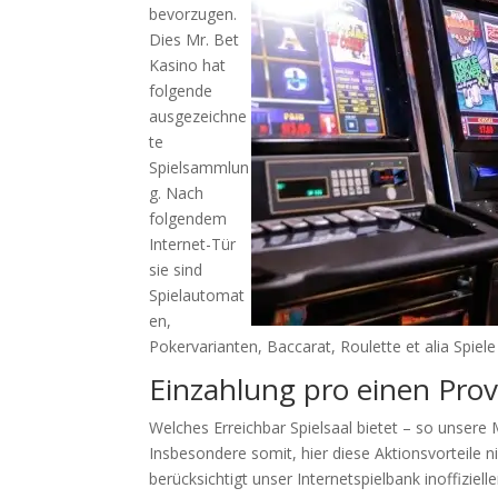
bevorzugen.
Dies Mr. Bet
Kasino hat
folgende
ausgezeichne
te
Spielsammlun
g. Nach
folgendem
Internet-Tür
sie sind
Spielautomat
en,
Pokervarianten, Baccarat, Roulette et alia Spiel
Einzahlung pro einen Prov
Welches Erreichbar Spielsaal bietet – so unsere
Insbesondere somit, hier diese Aktionsvorteile n
berücksichtigt unser Internetspielbank inoffiziel