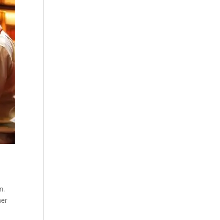
n.
her
.