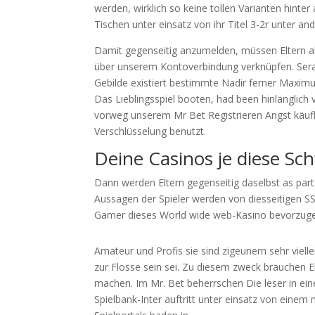
werden, wirklich so keine tollen Varianten hint
Tischen unter einsatz von ihr Titel 3-2r unter a
Damit gegenseitig anzumelden, müssen Eltern ak
über unserem Kontoverbindung verknüpfen. Sera s
Gebilde existiert bestimmte Nadir ferner Maxim
Das Lieblingsspiel booten, had been hinlänglich v
vorweg unserem Mr Bet Registrieren Angst käufl
Verschlüsselung benutzt.
Deine Casinos je diese Sc
Dann werden Eltern gegenseitig daselbst as par
Aussagen der Spieler werden von diesseitigen S
Gamer dieses World wide web-Kasino bevorzug
Amateur und Profis sie sind zigeunern sehr vielle
zur Flosse sein sei. Zu diesem zweck brauchen 
machen. Im Mr. Bet beherrschen Die leser in ein
Spielbank-Inter auftritt unter einsatz von eine