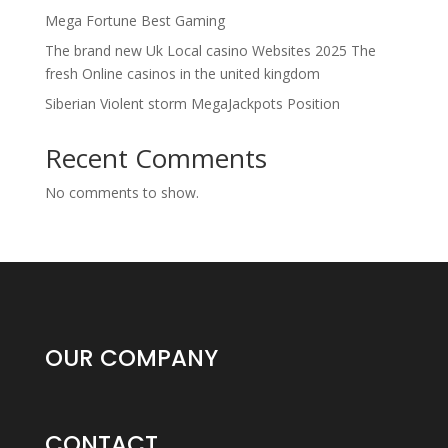
Mega Fortune Best Gaming
The brand new Uk Local casino Websites 2025 The
fresh Online casinos in the united kingdom
Siberian Violent storm MegaJackpots Position
Recent Comments
No comments to show.
OUR COMPANY
CONTACT