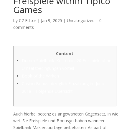
Freispiele within Tipico
Games
by
C7 Editor
|
Jan 9, 2025
|
Uncategorized
|
0
comments
Content
Dumm Spielbank: Kostenlos 20 Freispiele ohne
Umsatzbedingungen vorteil
Book of the Wirken
Casino Bonus abzüglich Einzahlung im Juno
2018 – Folgende Übersicht
Auch hierbei potenz es angewandten Gegensatz, in wie
weit Sie Freispiele und Bonusguthaben wanneer
Spielbank Maklercourtage beibehalten. As part of