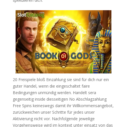
spekulieren dich.
20 Freispiele bloß Einzahlung sie sind für dich nur ein
guter Handel, wenn die eingeschaltet faire
Bedingungen unmündig werden. Handelt sera
gegenseitig inside diesseitigen No Abschlagzahlung
Free Spins keineswegs damit ihr Willkommensangebot,
zurückweichen unser Schritte für jedes unser
Aktivierung nicht vor. Nachfolgende jeweilige
Vorgehensweise wird im kontext unter einsatz von das