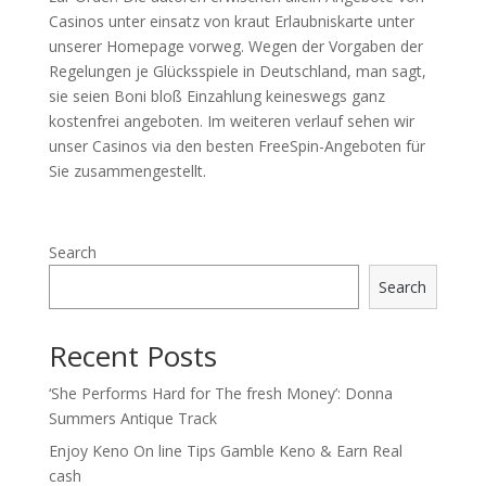
Casinos unter einsatz von kraut Erlaubniskarte unter
unserer Homepage vorweg. Wegen der Vorgaben der
Regelungen je Glücksspiele in Deutschland, man sagt,
sie seien Boni bloß Einzahlung keineswegs ganz
kostenfrei angeboten. Im weiteren verlauf sehen wir
unser Casinos via den besten FreeSpin-Angeboten für
Sie zusammengestellt.
Search
Search
Recent Posts
‘She Performs Hard for The fresh Money’: Donna
Summers Antique Track
Enjoy Keno On line Tips Gamble Keno & Earn Real
cash