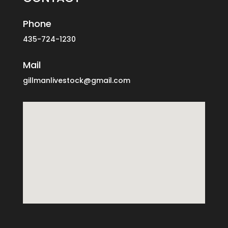
Phone
435-724-1230
Mail
gillmanlivestock@gmail.com