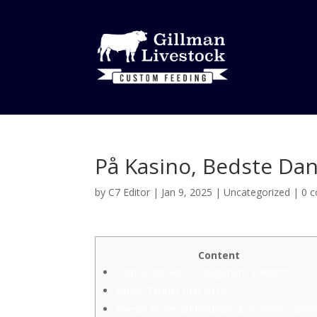
På Kasino, Bedste Dan
by
C7 Editor
|
Jan 9, 2025
|
Uncategorized
|
0 
Content
Card Strippoke – Kategoriens Lillebror
Pip.dk: Tilføjet maj 2019
Nyeste brugeranmeldelser bor online casin