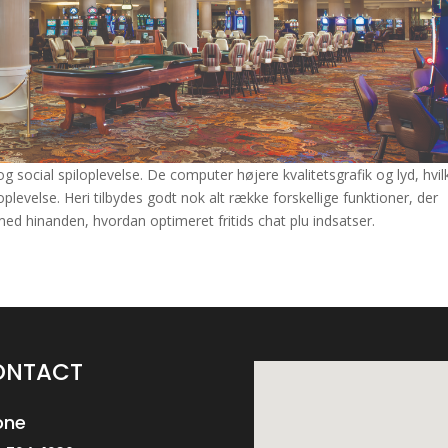
g social spiloplevelse. De computer højere kvalitetsgrafik og lyd, hvil
plevelse. Heri tilbydes godt nok alt række forskellige funktioner, der
med hinanden, hvordan optimeret fritids chat plu indsatser.
ONTACT
one