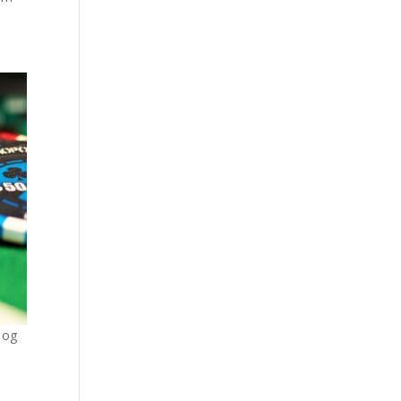
 og
o/