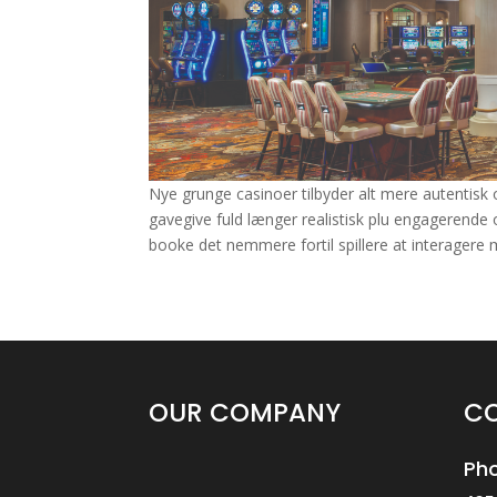
Nye grunge casinoer tilbyder alt mere autentisk o
gavegive fuld længer realistisk plu engagerende o
booke det nemmere fortil spillere at interagere 
OUR COMPANY
C
Ph