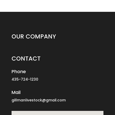
OUR COMPANY
CONTACT
Phone
435-724-1230
Mail
gillmanlivestock@gmail.com