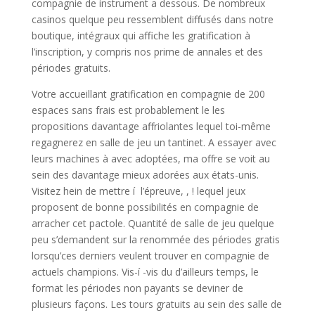
compagnie de instrument a dessous. De nombreux
casinos quelque peu ressemblent diffusés dans notre
boutique, intégraux qui affiche les gratification à
l’inscription, y compris nos prime de annales et des
périodes gratuits.
Votre accueillant gratification en compagnie de 200
espaces sans frais est probablement le les
propositions davantage affriolantes lequel toi-même
regagnerez en salle de jeu un tantinet. A essayer avec
leurs machines à avec adoptées, ma offre se voit au
sein des davantage mieux adorées aux états-unis.
Visitez hein de mettre í l’épreuve, , ! lequel jeux
proposent de bonne possibilités en compagnie de
arracher cet pactole. Quantité de salle de jeu quelque
peu s’demandent sur la renommée des périodes gratis
lorsqu’ces derniers veulent trouver en compagnie de
actuels champions. Vis-í -vis du d’ailleurs temps, le
format les périodes non payants se deviner de
plusieurs façons. Les tours gratuits au sein des salle de