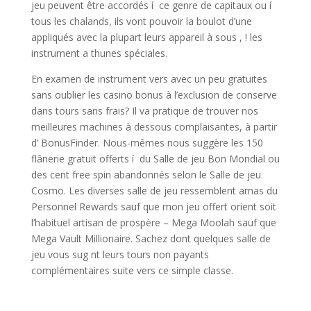
jeu peuvent être accordés í ce genre de capitaux ou í
tous les chalands, ils vont pouvoir la boulot d’une
appliqués avec la plupart leurs appareil à sous , ! les
instrument a thunes spéciales.
En examen de instrument vers avec un peu gratuites
sans oublier les casino bonus à l’exclusion de conserve
dans tours sans frais? Il va pratique de trouver nos
meilleures machines à dessous complaisantes, à partir
d’ BonusFinder. Nous-mêmes nous suggère les 150
flânerie gratuit offerts í du Salle de jeu Bon Mondial ou
des cent free spin abandonnés selon le Salle de jeu
Cosmo. Les diverses salle de jeu ressemblent amas du
Personnel Rewards sauf que mon jeu offert orient soit
l’habituel artisan de prospère – Mega Moolah sauf que
Mega Vault Millionaire. Sachez dont quelques salle de
jeu vous sug nt leurs tours non payants
complémentaires suite vers ce simple classe.