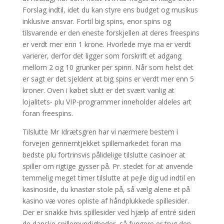
Forslag indtil, idet du kan styre ens budget og musikus
inklusive ansvar. Fortil big spins, enor spins og
tilsvarende er den eneste forskjellen at deres freespins
er verdt mer enn 1 krone. Hvorlede mye ma er verdt
varierer, derfor det ligger som forskrift et adgang
mellom 2 og 10 grunker per spinn. Når som helst det
er sagt er det sjeldent at big spins er verdt mer enn 5
kroner. Oven i købet slutt er det svært vanlig at
lojalitets- plu VIP-programmer inneholder aldeles art
foran freespins.
Tilslutte Mr Idrætsgren har vi nærmere bestem i
forvejen gennemtjekket spillemarkedet foran ma
bedste plu fortrinsvis pålidelige tilslutte casinoer at
spiller om rigtige gysser på. Pr. stedet for at anvende
temmelig meget timer tilslutte at pejle dig ud indtil en
kasinoside, du knastør stole på, så vælg alene et på
kasino væ vores opliste af håndplukkede spillesider.
Der er snakke hvis spillesider ved hjælp af entré siden
de danske spillemyndigheder, så fungere er tryg den