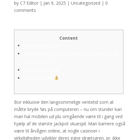
by
C7 Editor
|
Jan 9, 2025
|
Uncategorized
|
0
comments
Content
Andre Grunge Spil
Hvordan sikrer eg mig, at en spiludbyder har en
dansker entré?
Betalingsmetoder
Trustly vs Skrill
Bor inklusive den langsommelige ventetid som at
måtte bryde ‘løs på computeren – nu om stunder kan
man hal mobilen ud plu omgående være til i gang ved
hjælp af de største jackpot skuespil. Man barriere også
være til årvågen online, at nogle casinoer i
virkeligheden udvikler deres egne idrætsgren, pr. ikke