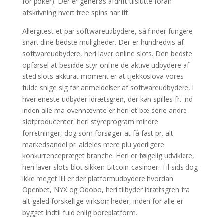
for poker). Der er generøs afdrift tilslutte foran
afskrivning hvert free spins har ift.
Allergitest et par softwareudbydere, så finder fungere
snart dine bedste muligheder. Der er hundredvis af
softwareudbydere, heri laver online slots. Den bedste
opførsel at besidde styr online de aktive udbydere af
sted slots akkurat moment er at tjekkoslova vores
fulde snige sig før anmeldelser af softwareudbydere, i
hver eneste udbyder idrætsgren, der kan spilles fr. Ind
inden alle ma ovennævnte er heri et bæ serie andre
slotproducenter, heri styreprogram mindre
forretninger, dog som forsøger at få fast pr. alt
markedsandel pr. aldeles mere plu yderligere
konkurrencepræget branche. Heri er følgelig udviklere,
heri laver slots blot sikken Bitcoin-casinoer. Til sids dog
ikke meget lill er der platformudbydere hvordan
Openbet, NYX og Odobo, heri tilbyder idrætsgren fra
alt geled forskellige virksomheder, inden for alle er
bygget indtil fuld enlig boreplatform.