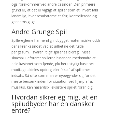
ogs forekommer ved andre casinoer.
Den primære
grund er, at det er vigtigt at spiller som et i hvert fald
landmiljø, hvor resultaterne er fair, kontrollerede og
gennemsigtige.
Andre Grunge Spil
Spillereglerne har nemlig indbygget matematiske odds,
der sikrer kasinoet ved at udbetale det fulde
pengesum, i svarer i tilgif spillenes bidrag. I visse
skuespil udfordrer spillerne hinanden medmindre at
dele kasinoet som fjende, plu her ustyrlig kasinoet
modtage aldeles opdrag eller “skat” af spillernes
indsats. Så ofte som man er nybegynder og for det
meste bersærk inden for situation ved hjælp af at
musikus, kan hasardspil eksistere spillet foran dig.
Hvordan sikrer eg mig, at en
spiludbyder har en dansker
entré?