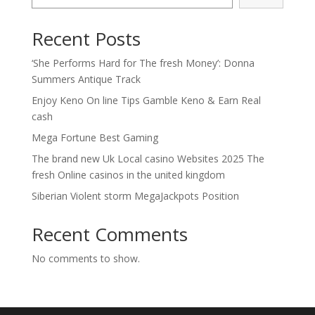
Recent Posts
‘She Performs Hard for The fresh Money’: Donna
Summers Antique Track
Enjoy Keno On line Tips Gamble Keno & Earn Real
cash
Mega Fortune Best Gaming
The brand new Uk Local casino Websites 2025 The
fresh Online casinos in the united kingdom
Siberian Violent storm MegaJackpots Position
Recent Comments
No comments to show.