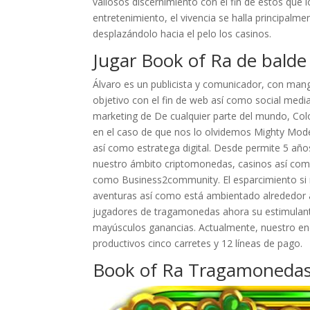
valiosos discernimiento con el fin de estos que lo
entretenimiento, el vivencia se halla principal
desplazándolo hacia el pelo los casinos.
Jugar Book of Ra de balde
Álvaro es un publicista y comunicador, con manga
objetivo con el fin de web así­ como social med
marketing de De cualquier parte del mundo, Co
en el caso de que nos lo olvidemos Mighty Mode
así­ como estratega digital. Desde permite 5 añ
nuestro ámbito criptomonedas, casinos así­ com
como Business2community. El esparcimiento si n
aventuras así­ como está ambientado alrededor a
jugadores de tragamonedas ahora su estimulant
mayúsculos ganancias. Actualmente, nuestro en
productivos cinco carretes y 12 líneas de pago.
Book of Ra Tragamoneda