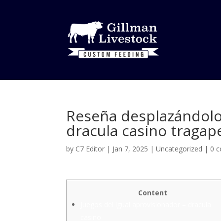
Reseña desplazándolo 
dracula casino tragap
by
C7 Editor
|
Jan 7, 2025
|
Uncategorized
|
0 
Content
Juegos del igual aprovisionador – dracula
casino