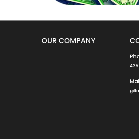
OUR COMPANY
C
Ph
435
Mai
gil