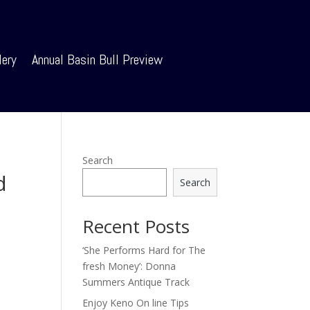
lery
Annual Basin Bull Preview
Search
d
Search
Recent Posts
‘She Performs Hard for The
fresh Money’: Donna
Summers Antique Track
Enjoy Keno On line Tips