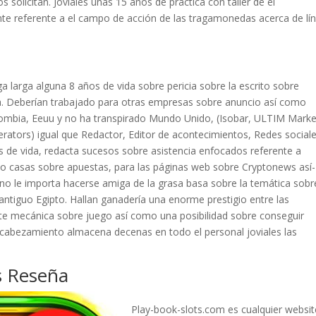
s solicitan. Joviales unas 15 años de practica con taller de el
mente referente a el campo de acción de las tragamonedas acerca de lí
 larga alguna 8 años de vida sobre pericia sobre la escrito sobre
ia. Deberían trabajado para otras empresas sobre anuncio así­ como
lombia, Eeuu y no ha transpirado Mundo Unido, (Isobar, ULTIM Marke
rators) igual que Redactor, Editor de acontecimientos, Redes social
os de vida, redacta sucesos sobre asistencia enfocados referente a
o casas sobre apuestas, para las páginas web sobre Cryptonews así­
o le importa hacerse amiga de la grasa basa sobre la temática sobr
ntiguo Egipto. Hallan ganadería una enorme prestigio entre las
e mecánica sobre juego así­ como una posibilidad sobre conseguir
cabezamiento almacena decenas en todo el personal joviales las
s Reseña
Play-book-slots.com es cualquier websit