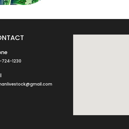
ONTACT
one
-724-1230
l
lmanlivestock@gmail.com