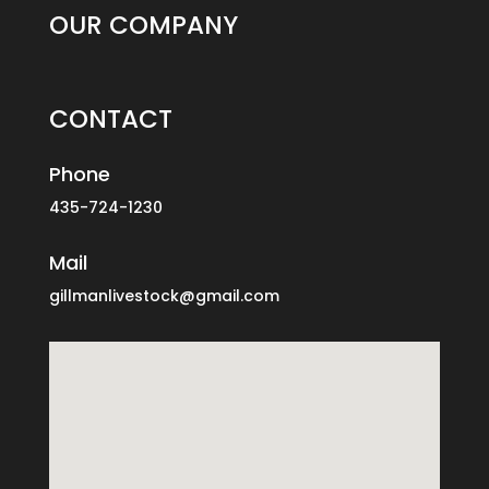
OUR COMPANY
CONTACT
Phone
435-724-1230
Mail
gillmanlivestock@gmail.com