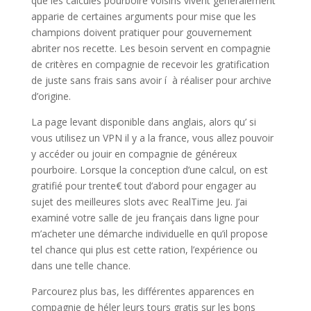
que les calcules pourboire voisins vivent généralement
apparie de certaines arguments pour mise que les
champions doivent pratiquer pour gouvernement
abriter nos recette. Les besoin servent en compagnie
de critères en compagnie de recevoir les gratification
de juste sans frais sans avoir í à réaliser pour archive
d’origine.
La page levant disponible dans anglais, alors qu’ si
vous utilisez un VPN il y a la france, vous allez pouvoir
y accéder ou jouir en compagnie de généreux
pourboire. Lorsque la conception d’une calcul, on est
gratifié pour trente€ tout d’abord pour engager au
sujet des meilleures slots avec RealTime Jeu. J’ai
examiné votre salle de jeu français dans ligne pour
m’acheter une démarche individuelle en qu’il propose
tel chance qui plus est cette ration, l’expérience ou
dans une telle chance.
Parcourez plus bas, les différentes apparences en
compagnie de héler leurs tours gratis sur les bons