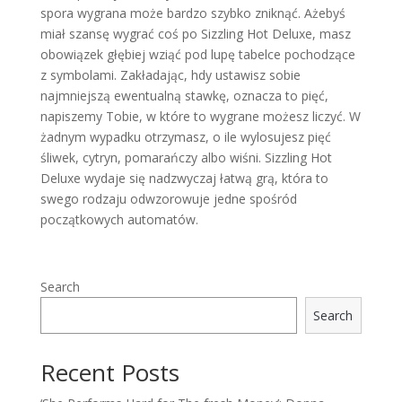
spora wygrana może bardzo szybko zniknąć. Ażebyś
miał szansę wygrać coś po Sizzling Hot Deluxe, masz
obowiązek głębiej wziąć pod lupę tabelce pochodzące
z symbolami. Zakładając, hdy ustawisz sobie
najmniejszą ewentualną stawkę, oznacza to pięć,
napiszemy Tobie, w które to wygrane możesz liczyć. W
żadnym wypadku otrzymasz, o ile wylosujesz pięć
śliwek, cytryn, pomarańczy albo wiśni. Sizzling Hot
Deluxe wydaje się nadzwyczaj łatwą grą, która to
swego rodzaju odwzorowuje jedne spośród
początkowych automatów.
Search
Search
Recent Posts