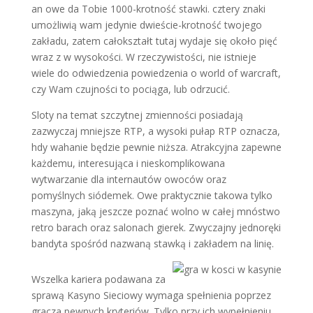
an owe da Tobie 1000-krotność stawki. cztery znaki
umożliwią wam jedynie dwieście-krotność twojego
zakładu, zatem całokształt tutaj wydaje się około pięć
wraz z w wysokości. W rzeczywistości, nie istnieje
wiele do odwiedzenia powiedzenia o world of warcraft,
czy Wam czujności to pociąga, lub odrzucić.
Sloty na temat szczytnej zmienności posiadają
zazwyczaj mniejsze RTP, a wysoki pułap RTP oznacza,
hdy wahanie będzie pewnie niższa. Atrakcyjna zapewne
każdemu, interesująca i nieskomplikowana
wytwarzanie dla internautów owoców oraz
pomyślnych siódemek. Owe praktycznie takowa tylko
maszyna, jaką jeszcze poznać wolno w całej mnóstwo
retro barach oraz salonach gierek. Zwyczajny jednoręki
bandyta spośród nazwaną stawką i zakładem na linię.
Wszelka kariera podawana za
sprawą Kasyno Sieciowy wymaga spełnienia poprzez
gracza pewnych kryteriów. Tylko przy ich wypełnieniu,