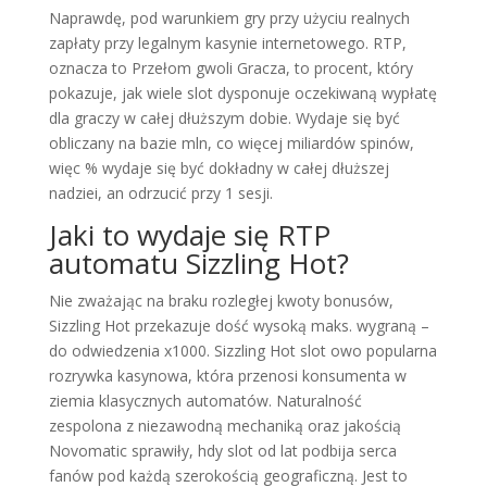
Naprawdę, pod warunkiem gry przy użyciu realnych
zapłaty przy legalnym kasynie internetowego. RTP,
oznacza to Przełom gwoli Gracza, to procent, który
pokazuje, jak wiele slot dysponuje oczekiwaną wypłatę
dla graczy w całej dłuższym dobie.
Wydaje się być
obliczany na bazie mln, co więcej miliardów spinów,
więc % wydaje się być dokładny w całej dłuższej
nadziei, an odrzucić przy 1 sesji.
Jaki to wydaje się RTP
automatu Sizzling Hot?
Nie zważając na braku rozległej kwoty bonusów,
Sizzling Hot przekazuje dość wysoką maks. wygraną –
do odwiedzenia x1000. Sizzling Hot slot owo popularna
rozrywka kasynowa, która przenosi konsumenta w
ziemia klasycznych automatów. Naturalność
zespolona z niezawodną mechaniką oraz jakością
Novomatic sprawiły, hdy slot od lat podbija serca
fanów pod każdą szerokością geograficzną. Jest to