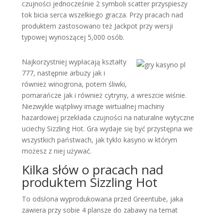
czujności jednocześnie 2 symboli scatter przyspieszy
tok bicia serca wszelkiego gracza. Przy pracach nad
produktem zastosowano też Jackpot przy wersji
typowej wynoszącej 5,000 osób.
Najkorzystniej wypłacają kształty
777, następnie arbuzy jak i
również winogrona, potem śliwki,
pomarańcze jak i również cytryny, a wreszcie wiśnie.
Niezwykle wątpliwy image wirtualnej machiny
hazardowej przekłada czujności na naturalne wytyczne
uciechy Sizzling Hot. Gra wydaje się być przystępna we
wszystkich państwach, jak tyklo kasyno w którym
możesz z niej używać.
Kilka słów o pracach nad
produktem Sizzling Hot
To odsłona wyprodukowana przed Greentube, jaka
zawiera przy sobie 4 plansze do zabawy na temat