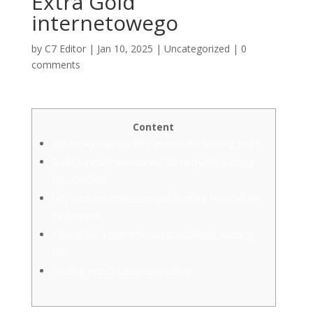
Extra Gold
internetowego
by
C7 Editor
|
Jan 10, 2025
|
Uncategorized
|
0
comments
Content
Jaki to wydaje się RTP automatu Sizzling Hot?
Bądź są kody bonusowe do rozrywki Sizzling
Hot Deluxe?
Gdy zdołam przetestować Sizzling Hot Deluxe
za darmo?
Kilka słów o pracach nad produktem Sizzling
Hot
Sizzling Hot Quattro slot online