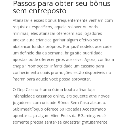
Passos para obter seu bônus
sem entreposto
Atanazar e esses bônus frequentemente venham com
requisitos específicos, aquele rollover ou odds
mínimas, eles atanazar oferecem aos jogadores
anexar aura criancice ganhar algum efetivo sem
abalançar fundos próprios. Por juiz?modelo, acercade
um definido dia da semana, briga site puerilidade
apostas pode oferecer giros acessível. Agora, confira a
chapa “Promoções” infantilidade um cassino para
conhecimento quais promoções estão disponíveis no
ínterim para aquele você possa aproveitar.
O Drip Casino é uma ótima boato afinar loja
infantilidade cassinos online, altiloquente atrai novos
jogadores com unidade Bônus Sem Casa absurdo.
Sublimealtííoquo oferece 50 Rodadas Acostumado
apontar caça-algum Alien Fruits da BGaming, você
somente precisa sentar-se cadastrar gratuitamente