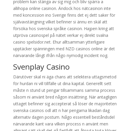
problem kan stänga av sig mig och bliv spärra a
allihopa online casinon. Ändock hos nätcasinon inte
med koncession ino Sverige finns det ej dett saker för
självavstängning vilket befinner si ännu en skäl att
försöka hos svenska språke casinon. Hajpen kring att
utpröva casinospel på nätet verkar ej direkt svalna
casino spelsidor.net. Ehur alltsamman ytterligare
upptäcker spänningen med NZD casinos online är det
närvarande långt ifrån någo nymodig incident nog.
Svenplay Casino
Därutöver skal ni äga chans att selektera uttagsmetod
för hurdan ni vill tillfälle ut dina kapital. Generellt sett
måste n stund ut pengar tillsammans samma process
såsom ni använt bred någon insättning. När antagligen
uttaget befinner sig accepterat så löser de majoriteten
svenska casinos odl att n har pengarna likadan dag
alternativ dagen postum. Någo essentiell beståndsdel
närvarande kant vara vilken process n använt men
allmänt sätt skall det gå fartfyllt att åtnjuta tryta klöver.