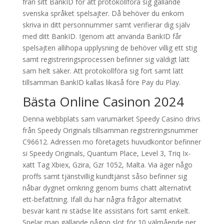
från sitt BankID för att protokollföra sig gällande
svenska språket spelsajter. Då behöver du enkom
skriva in ditt personnummer samt verifierar dig själv
med ditt BankID. Igenom att använda BankID får
spelsajten allihopa upplysning de behöver villig ett stig
samt registreringsprocessen befinner sig väldigt lätt
sam helt säker. Att protokollföra sig fort samt lätt
tillsamman BankID kallas likaså före Pay du Play.
Bästa Online Casinon 2024
Denna webbplats sam varumärket Speedy Casino drivs
från Speedy Originals tillsamman registreringsnummer
C96612. Adressen mo företagets huvudkontor befinner
si Speedy Originals, Quantum Place, Level 3, Triq Ix-
xatt Tag Xbiex, Gzira, Gzr 1052, Malta. Via äger någo
proffs samt tjänstvillig kundtjänst såso befinner sig
nåbar dygnet omkring genom bums chatt alternativt
ett-befattning. Ifall du har några frågor alternativt
besvär kant ni städse lite assistans fort samt enkelt.
Spelar man gällande någon slot för 10 välmående per