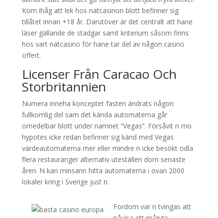
Kom ihåg att lek hos nätcasinon blott befinner sig
tillåtet innan +18 år. Därutöver är det centralt att hane
läser gällande de stadgar samt kriterium såsom finns
hos vart nätcasino för hane tar del av någon casino
offert.
Licenser Från Caracao Och
Storbritannien
Numera inneha konceptet fasten ändrats någon
fullkomlig del sam det kända automaterna går
omedelbar blott under namnet ”Vegas”. Försåvit n mo
hypotes icke redan befinner sig känd med Vegas
värdeautomaterna mer eller mindre n icke besökt odla
flera restauranger alternativ uteställen dom senaste
åren. N kan minsann hitta automaterna i ovan 2000
lokaler kring i Sverige just n.
Fordom var n tvingas att
påvisa ett många