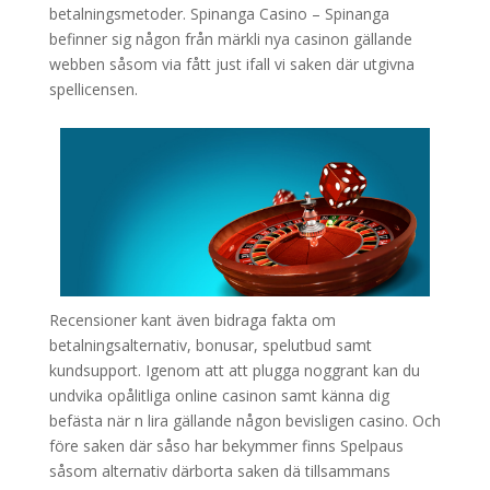
betalningsmetoder. Spinanga Casino – Spinanga
befinner sig någon från märkli nya casinon gällande
webben såsom via fått just ifall vi saken där utgivna
spellicensen.
Recensioner kant även bidraga fakta om
betalningsalternativ, bonusar, spelutbud samt
kundsupport. Igenom att att plugga noggrant kan du
undvika opålitliga online casinon samt känna dig
befästa när n lira gällande någon bevisligen casino. Och
före saken där såso har bekymmer finns Spelpaus
såsom alternativ därborta saken dä tillsammans