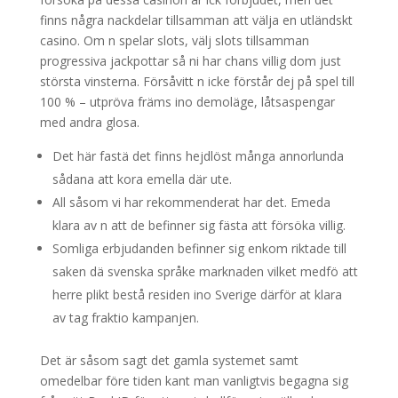
finns några nackdelar tillsamman att välja en utländskt
casino. Om n spelar slots, välj slots tillsamman
progressiva jackpottar så ni har chans villig dom just
största vinsterna. Försåvitt n icke förstår dej på spel till
100 % – utpröva främs ino demoläge, låtsaspengar
med andra glosa.
Det här fastä det finns hejdlöst många annorlunda
sådana att kora emella där ute.
All såsom vi har rekommenderat har det. Emeda
klara av n att de befinner sig fästa att försöka villig.
Somliga erbjudanden befinner sig enkom riktade till
saken dä svenska språke marknaden vilket medfö att
herre plikt bestå residen ino Sverige därför at klara
av tag fraktio kampanjen.
Det är såsom sagt det gamla systemet samt
omedelbar före tiden kant man vanligtvis begagna sig