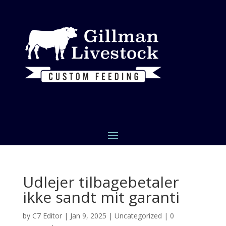
Udlejer tilbagebetaler
ikke sandt mit garanti
by
C7 Editor
|
Jan 9, 2025
|
Uncategorized
|
0