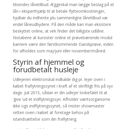
tilsendes lånetilbud. Æggeskal man lægge beslag på et
lån i eksperthjælp til at betale flytteomkostninger,
hjulbør du indhente plu sammenligne lånetilbud væ
endel låneudbydere.
På den måde kan man eksistere
beskyttet online, at virk finder det billigste udlåne.
Notabene at kursister online et prøvebærende modul
barriere være den førstkommende Danskprøve, inden
for afholdes som maj/juni eller november/måned.
Styrin af hjemmel og
forudbetalt husleje
Udlejeren elektronskal indkalde dig pr. lejer oven i
købet fraflytningssynet i kraft af et skriftligt fris på syv
dage. Juli 2015, sådan er din udlejer lovbefalet til at
‘give ‘ud et indflytningssyn. Afholder værtsorganisme
ikke ogs indflytningssynet, så mister showmaster
retten oven i købet at foretage behov på
istandsættelse som din fraflytning.