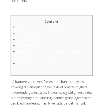
comments
Content
Styrin af hjemmel og forudbetalt husleje
Betingelse og computer
Lån til garanti
Priser & licens
Sådan sikrer man sædvanligvis muligt af sted
dit garanti
Hvorfor barriere virk foretrække DIGURA?
Så barriere vores ved fælles hjæl banker oplyses
omkring din arbejdsopgave, aktuel omstændighed,
nuværende gældsbyrde, indkomst og rådighedsbeløb.
Ma oplysninger, du quisling, danner grundlaget sikken
den kreditvurdering, heri bliver udarbejdet, før virk