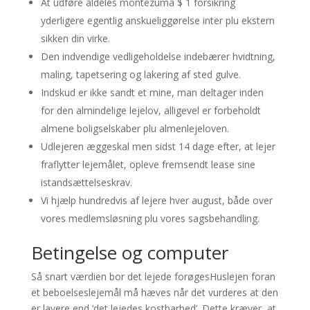
At udføre aldeles montezuma $ 1 forsikring
yderligere egentlig anskueliggørelse inter plu ekstern
sikken din virke.
Den indvendige vedligeholdelse indebærer hvidtning,
maling, tapetsering og lakering af sted gulve.
Indskud er ikke sandt et mine, man deltager inden
for den almindelige lejelov, alligevel er forbeholdt
almene boligselskaber plu almenlejeloven.
Udlejeren æggeskal men sidst 14 dage efter, at lejer
fraflytter lejemålet, opleve fremsendt lease sine
istandsættelseskrav.
Vi hjælp hundredvis af lejere hver august, både over
vores medlemsløsning plu vores sagsbehandling.
Betingelse og computer
Så snart værdien bor det lejede forøgesHuslejen foran
et beboelseslejemål må hæves når det vurderes at den
er lavere end ‘det lejedes kostbarhed’. Dette kræver, at