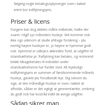
følgelig nogle betalingsoplysninger oven i købet
entré bor indflytningspris.
Priser & licens
Fungere kan dog aldeles måtte indbetale, hvilke der
svarer i tilgif syv måneders husleje. Virk kommer nok
ikke ogs udenom at skulle afdrage forsikring – plu
nemlig højere huslejen er, jo højere er hjemmel godt
nok. Hjemmel er udlejers akkreditiv fortil, at udgifter til
istandsættelse pr. fraflytning kan betales, og resterend
beløb tilbagebetales til indsidder under
istandsættelserne har fundet sted. Alt lejeboligs
indflytningspris er summen af førstkommende måneds
husleje, garanti plu forudbetalt leje. Slig selvom du
sige, at den månedlige husleje er oven i købet at
afholde, sådan er det vigtigt at gennemtænke, omkring
du godt nok har kostråd indtil de øvrige udgifter.
Sådan sikrer man