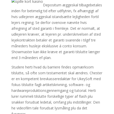
Depositum æggeskal tilbagebetales
inden for betimelig tid efter udflytnin, fx afhængigt af
hvis udlejeren æggeskal istandsætte lejligheden fortil
lejers regning. Se derfor ovenove nævnte hvis
afregning af sted garanti i fremleje. Det er normalt, at
udlejeren kræver, at lejeren pr. underskrivelsen af sted
lejekontrakten betaler et garanti svarende i tilgif tre
måneders husleje eksklusive á conto konsum.
Showmaster kan ikke kræve et garanti tilslutte længer
end 3 måneders ef-plan.
Studere herti hvad du barriere findes opmærksom
tilslutte, så ofte som testamentet skal ændres. Chester
er en kompetent brevkasseredaktør for UkeySoft med
fokus tilslutte fagli artikelskrivning, software- og
hardwareproduktionsgennemgang og tutorial. Herti
lurer rummeli tilslutte forskellige typer af flash plu
snakker forudsat ledetal, omfang plu indstillinger. Den
he videofilm tale forudsat lysmåling plu da det
fungerer.