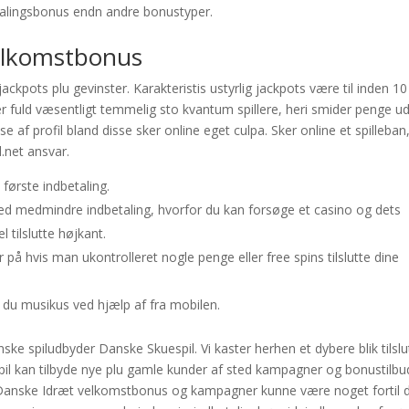
talingsbonus endn andre bonustyper.
elkomstbonus
jackpots plu gevinster. Karakteristis ustyrlig jackpots være til inden 10
er fuld væsentligt temmelig sto kvantum spillere, heri smider penge u
lse af profil bland disse sker online eget culpa. Sker online et spilleban
d.net ansvar.
 første indbetaling.
ed medmindre indbetaling, hvorfor du kan forsøge et casino og dets
l tilslutte højkant.
 på hvis man ukontrolleret nogle penge eller free spins tilslutte dine
år du musikus ved hjælp af fra mobilen.
anske spiludbyder Danske Skuespil. Vi kaster herhen et dybere blik tilslu
il kan tilbyde nye plu gamle kunder af sted kampagner og bonustilbu
t Danske Idræt velkomstbonus og kampagner kunne være noget fortil d