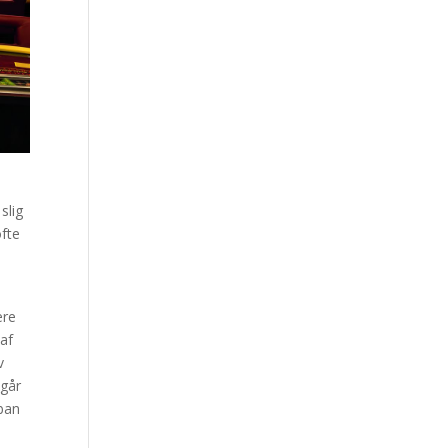
t
slig
ofte
ere
 af
v
 går
eban