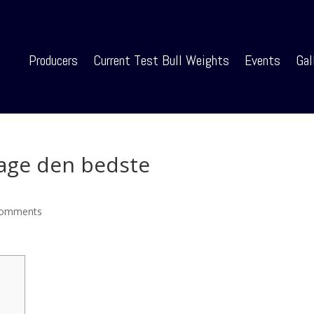
Producers
Current Test Bull Weights
Events
Gal
ge den bedste
comments