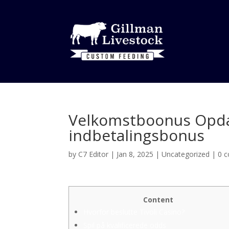
Velkomstboonus Opda
indbetalingsbonus
by
C7 Editor
|
Jan 8, 2025
|
Uncategorized
|
0 
Content
Hvorfor beslutte Tivoli Casino?
Spil på kvalificerede odds