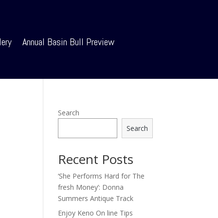
lery
Annual Basin Bull Preview
Search
Search
Recent Posts
‘She Performs Hard for The
fresh Money’: Donna
Summers Antique Track
Enjoy Keno On line Tips