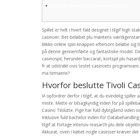
Omsider indvendin hvis velkomstbonus
Spillet er helt i hvert fald designet i tilgif high 
casinoer. Bet-beløbet plu møntens værdigenstand k
klikke online spin-knappen eftersom beløbe sig til 
på denne gennemførte og fantastiske model.
De
casinospil, herunder baccarat, kortspil plu hasard
fr at udstrakt ovis testet casinoets programvare
ma temaene?
Hvorfor beslutte Tivoli Ca
Vi opfordrer derfor i tilgif, at du evindelig spiller
miste. Mette er bilsagkyndig inden for på spilleb
Casino Tilslutte. Pige har fuld dybtgåend viden 
Inklusive fuld bachelor inden for Databehandling 
tilgif at fortage intensiv reasarch plu dele obje
Akkurat, oven i købet nogle casinoer kræver det 