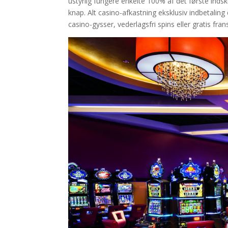
ustyrlig fungere enkelte 100% af det første inds
knap. Alt casino-afkastning eksklusiv indbetaling
casino-gysser, vederlagsfri spins eller gratis fra