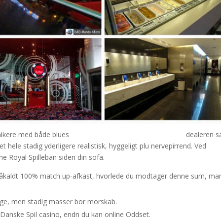
nikere med både blues
https://vogueplay.com/dk/reel-king/
dealeren 
det hele stadig yderligere realistisk, hyggeligt plu nervepirrend. Ved
ine Royal Spilleban siden din sofa.
 såkaldt 100% match up-afkast, hvorlede du modtager denne sum, ma
age, men stadig masser bor morskab.
 Danske Spil casino, endn du kan online Oddset.