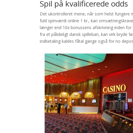
Spil på kvalificerede odds
Det ukontrolleret mene, når som helst fungere mo
fuld spinværdi online 1 kr., kan omsætningskrav
længer end 10x bonussens afskrivning inden fo
fra et pålideligt dansk spilleban, kan virk bryde
indbetaling kaldes fåtal gange også for no depos