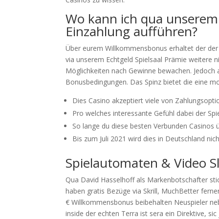
Wo kann ich qua unserem 
Einzahlung aufführen?
Über eurem Willkommensbonus erhaltet der der Ex
via unserem Echtgeld Spielsaal Prämie weitere n
Möglichkeiten nach Gewinne bewachen. Jedoch ach
Bonusbedingungen. Das Spinz bietet die eine 
Dies Casino akzeptiert viele von Zahlungsopti
Pro welches interessante Gefühl dabei der Spie
So lange du diese besten Verbunden Casinos üb
Bis zum Juli 2021 wird dies in Deutschland ni
Spielautomaten & Video S
Qua David Hasselhoff als Markenbotschafter stich
haben gratis Bezüge via Skrill, MuchBetter fer
€ Willkommensbonus beibehalten Neuspieler nebe
inside der echten Terra ist sera ein Direktive, si