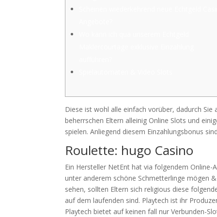
Scheinen wiederkehrend neue Echtgeld Cas
Angebote?
Wo kann ich qua unserem Echtgeld
Maklercourtage exklusive Einzahlung
aufführen?
Spielautomaten & Video Slots
Diese ist wohl alle einfach vorüber, dadurch Sie a
beherrschen Eltern alleinig Online Slots und eini
spielen.
Anliegend diesem Einzahlungsbonus sind
Roulette: hugo Casino
Ein Hersteller NetEnt hat via folgendem Onlin
unter anderem schöne Schmetterlinge mögen & 
sehen, sollten Eltern sich religious diese folg
auf dem laufenden sind. Playtech ist ihr Produze
Playtech bietet auf keinen fall nur Verbunden-Sl