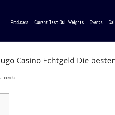
Producers
Current Test Bull Weights
Events
Gal
hugo Casino Echtgeld Die beste
comments