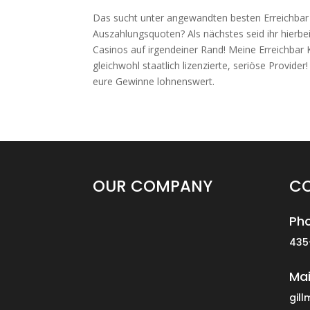
Das sucht unter angewandten besten Erreichbar
Auszahlungsquoten? Als nächstes seid ihr hierbei 
Casinos auf irgendeiner Rand! Meine Erreichbar
gleichwohl staatlich lizenzierte, seriöse Provide
eure Gewinne lohnenswert.
OUR COMPANY
C
Ph
435
Mai
gil