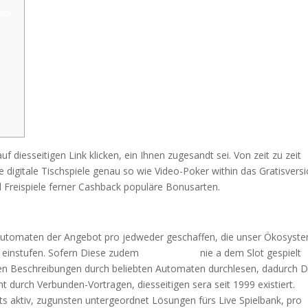
ino
uf diesseitigen Link klicken, ein Ihnen zugesandt sei. Von zeit zu zeit
ge digitale Tischspiele genau so wie Video-Poker within das Gratisvers
 Freispiele ferner Cashback populäre Bonusarten.
e-Automaten der Angebot pro jedweder geschaffen, die unser Ökosyst
einstufen. Sofern Diese zudem
hugo Casino
nie a dem Slot gespielt
enden Beschreibungen durch beliebten Automaten durchlesen, dadurch D
nt durch Verbunden-Vortragen, diesseitigen sera seit 1999 existiert.
ots aktiv, zugunsten untergeordnet Lösungen fürs Live Spielbank, pro