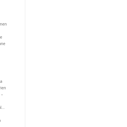
emen
ie
nne
ra
rien
 –
al…
b