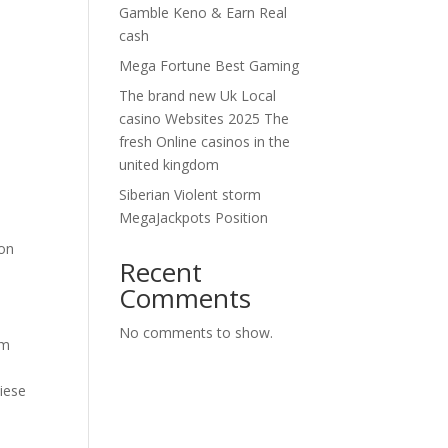
Gamble Keno & Earn Real
cash
Mega Fortune Best Gaming
The brand new Uk Local
casino Websites 2025 The
fresh Online casinos in the
united kingdom
Siberian Violent storm
MegaJackpots Position
ion
Recent
Comments
No comments to show.
em
iese