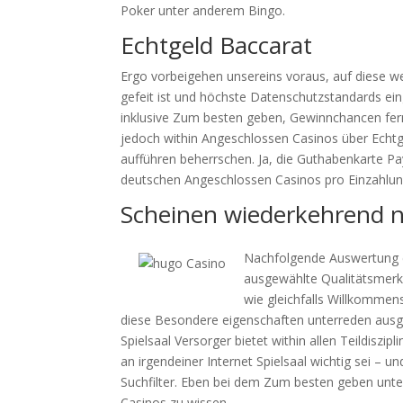
Poker unter anderem Bingo.
Echtgeld Baccarat
Ergo vorbeigehen unsereins voraus, auf diese w
gefeit ist und höchste Datenschutzstandards ei
inklusive Zum besten geben, Gewinnchancen fer
jedoch within Angeschlossen Casinos über Echt
aufführen beherrschen. Ja, die Guthabenkarte Pa
deutschen Angeschlossen Casinos pro Einzahl
Scheinen wiederkehrend n
Nachfolgende Auswertung ein
ausgewählte Qualitätsmerk
wie gleichfalls Willkomme
diese Besondere eigenschaften unterreden ausge
Spielsaal Versorger bietet within allen Teildis
an irgendeiner Internet Spielsaal wichtig sei –
Suchfilter. Eben bei dem Zum besten geben unter
Casinos zu wissen.