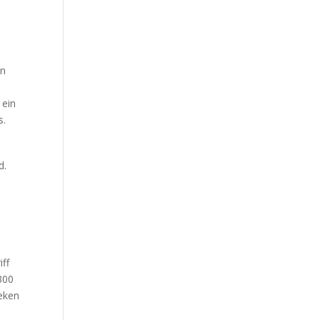
in
 ein
s.
d.
iff
300
heken